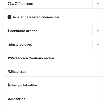
▾
🧑
‍🤝‍🧑 Personas
🅿
️ Señalética y estacionamientos
▾
🚦
Mobiliario Urbano
▾
🔩
Instalaciones
🧯
Proteccion Contraincendios
🪜
Escaleras
🛝
Juegos Infantiles
🏊
Deportes