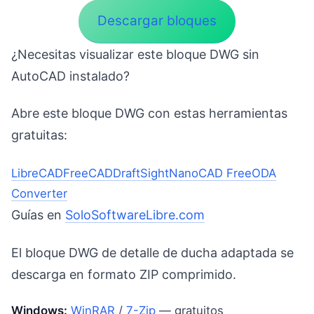
Descargar bloques
¿Necesitas visualizar este bloque DWG sin
AutoCAD instalado?
Abre este bloque DWG con estas herramientas
gratuitas:
LibreCAD
FreeCAD
DraftSight
NanoCAD Free
ODA
Converter
Guías en
SoloSoftwareLibre.com
El bloque DWG de detalle de ducha adaptada se
descarga en formato ZIP comprimido.
Windows:
WinRAR
/
7-Zip
— gratuitos