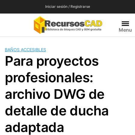
Saltar
Iniciar sesión / Registrarse
al
contenido
Menu
BAÑOS ACCESIBLES
Para proyectos
profesionales:
archivo DWG de
detalle de ducha
adaptada