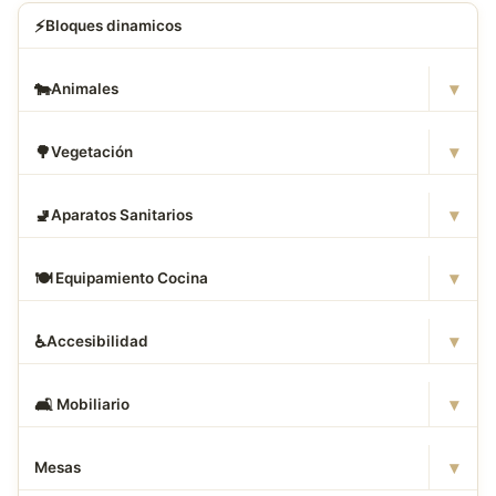
⚡
Bloques dinamicos
▾
🐄
Animales
▾
🌳
Vegetación
▾
🚽
Aparatos Sanitarios
▾
🍽
️ Equipamiento Cocina
▾
♿
Accesibilidad
▾
🛋
️ Mobiliario
▾
Mesas