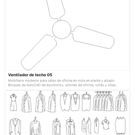
Ventilador de techo 05
Mobiliario moderno para salas de oficina en vista en planta y alzado
Bloques de AutoCAD de escritorios, sillones de oficina, sofás y sillas..