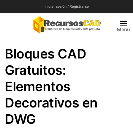
Saltar
Iniciar sesión / Registrarse
al
contenido
Menu
Bloques CAD
Gratuitos:
Elementos
Decorativos en
DWG