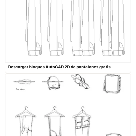
Descargar bloques AutoCAD 2D de pantalones gratis