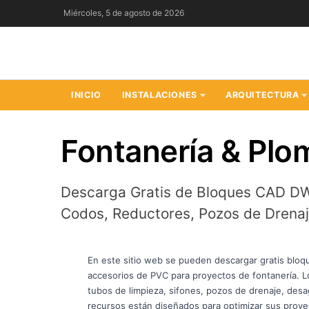
Saltar
Miércoles, 5 de agosto de 2026
al
contenido
INICIO
INSTALACIONES
ARQUITECTURA
Fontanería & Plo
Descarga Gratis de Bloques CAD DW
Codos, Reductores, Pozos de Drena
En este sitio web se pueden descargar gratis blo
accesorios de PVC para proyectos de fontanería. 
tubos de limpieza, sifones, pozos de drenaje, des
recursos están diseñados para optimizar sus proyec