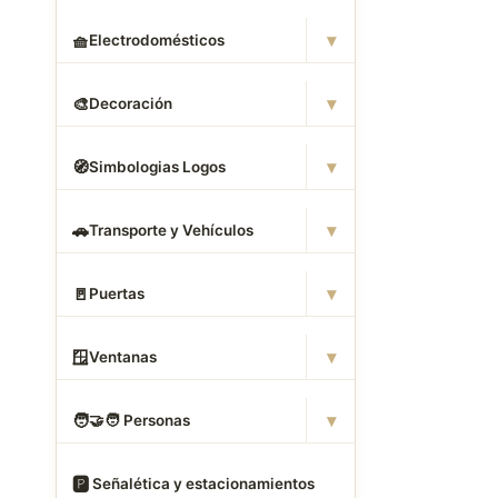
▾
🧺
Electrodomésticos
▾
🎨
Decoración
▾
🧭
Simbologias Logos
▾
🚗
Transporte y Vehículos
▾
🚪
Puertas
▾
🪟
Ventanas
▾
🧑
‍🤝‍🧑 Personas
🅿
️ Señalética y estacionamientos