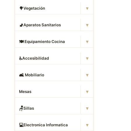
▾
🌳
Vegetación
▾
🚽
Aparatos Sanitarios
▾
🍽
️ Equipamiento Cocina
▾
♿
Accesibilidad
▾
🛋
️ Mobiliario
▾
Mesas
▾
🪑
Sillas
▾
💻
Electronica Informatica