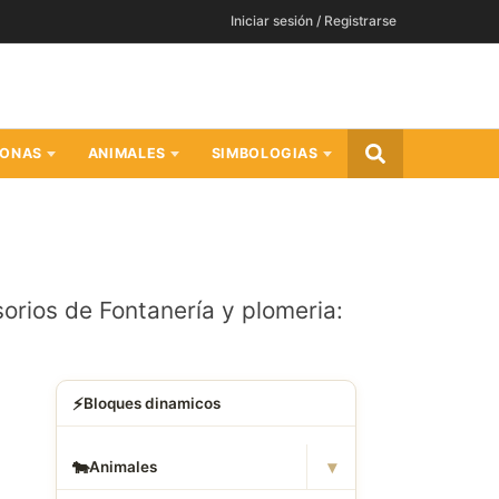
Iniciar sesión / Registrarse
SONAS
ANIMALES
SIMBOLOGIAS
ios de Fontanería y plomeria:
⚡
Bloques dinamicos
▾
🐄
Animales