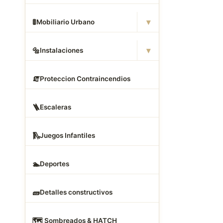
▾
🚦
Mobiliario Urbano
▾
🔩
Instalaciones
🧯
Proteccion Contraincendios
🪜
Escaleras
🛝
Juegos Infantiles
🏊
Deportes
🧱
Detalles constructivos
🗺
️ Sombreados & HATCH