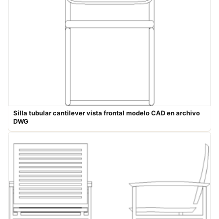
Silla tubular cantilever vista frontal modelo CAD en archivo
DWG