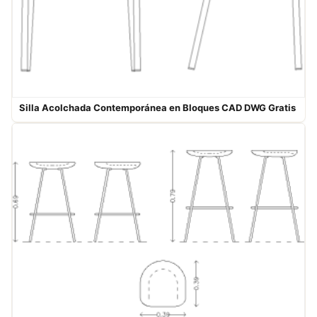
Silla Acolchada Contemporánea en Bloques CAD DWG Gratis