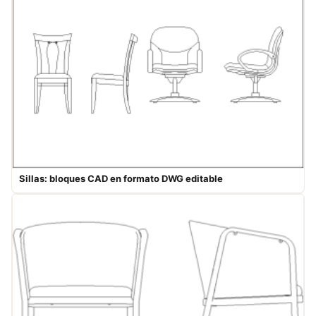
Sillas: bloques CAD en formato DWG editable