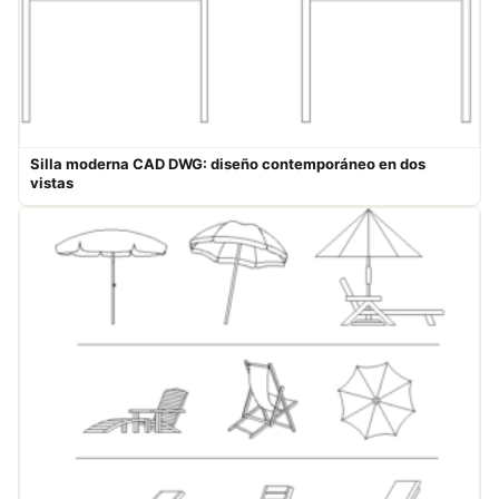
Silla moderna CAD DWG: diseño contemporáneo en dos
vistas