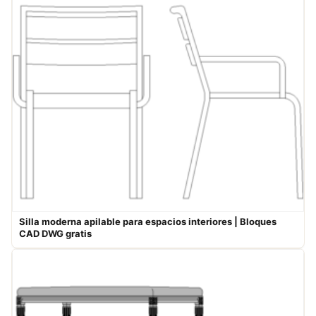
Silla moderna apilable para espacios interiores | Bloques
CAD DWG gratis