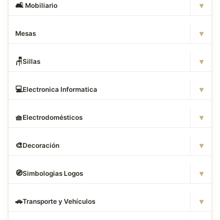
▾
🛋
️ Mobiliario
▾
Mesas
▾
🪑
Sillas
▾
💻
Electronica Informatica
▾
🧺
Electrodomésticos
▾
🎨
Decoración
▾
🧭
Simbologias Logos
▾
🚗
Transporte y Vehículos