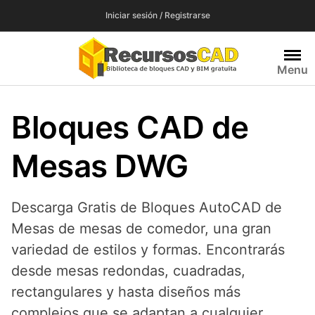
Saltar
Iniciar sesión / Registrarse
al
contenido
Menu
Bloques CAD de
Mesas DWG
Descarga Gratis de Bloques AutoCAD de
Mesas de mesas de comedor, una gran
variedad de estilos y formas. Encontrarás
desde mesas redondas, cuadradas,
rectangulares y hasta diseños más
complejos que se adaptan a cualquier