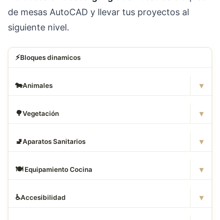
de mesas AutoCAD y llevar tus proyectos al
siguiente nivel.
⚡
Bloques dinamicos
▾
🐄
Animales
▾
🌳
Vegetación
▾
🚽
Aparatos Sanitarios
▾
🍽
️ Equipamiento Cocina
▾
♿
Accesibilidad