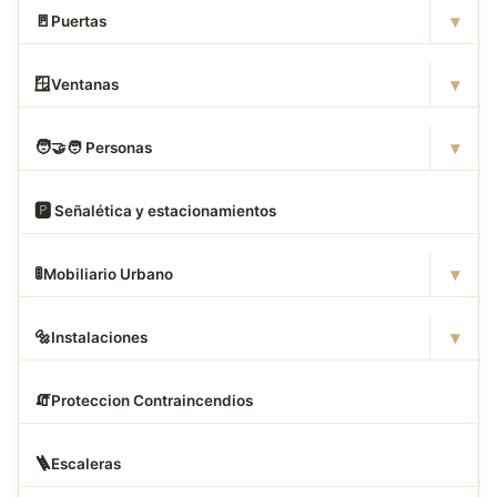
▾
🚪
Puertas
▾
🪟
Ventanas
▾
🧑
‍🤝‍🧑 Personas
🅿
️ Señalética y estacionamientos
▾
🚦
Mobiliario Urbano
▾
🔩
Instalaciones
🧯
Proteccion Contraincendios
🪜
Escaleras