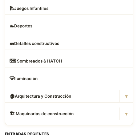
🛝
Juegos Infantiles
🏊
Deportes
🧱
Detalles constructivos
🗺
️ Sombreados & HATCH
💡
Iluminación
▾
🏠
Arquitectura y Construcción
▾
🏗
️ Maquinarias de construcción
ENTRADAS RECIENTES