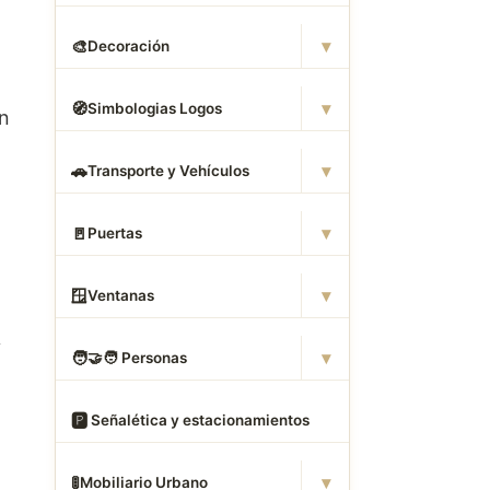
▾
🎨
Decoración
▾
🧭
Simbologias Logos
an
▾
🚗
Transporte y Vehículos
▾
🚪
Puertas
▾
🪟
Ventanas
y
▾
🧑
‍🤝‍🧑 Personas
🅿
️ Señalética y estacionamientos
▾
🚦
Mobiliario Urbano