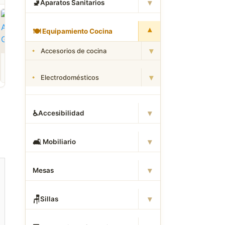
▾
🚽
Aparatos Sanitarios
▾
🍽
️ Equipamiento Cocina
▾
Accesorios de cocina
ROPA
CAMAS DWG
ANIMALES CAD
Descargar Abrigos
Descargar Dormitorios
Descargar Akita
AutoCAD DWG Gratis –
AutoCAD DWG Gratis –
AutoCAD DWG Gratis
▾
Electrodomésticos
Bloques 2D
Bloques 2D
Bloque 2D Canino
▾
♿
Accesibilidad
▾
🛋
️ Mobiliario
▾
Mesas
▾
🪑
Sillas