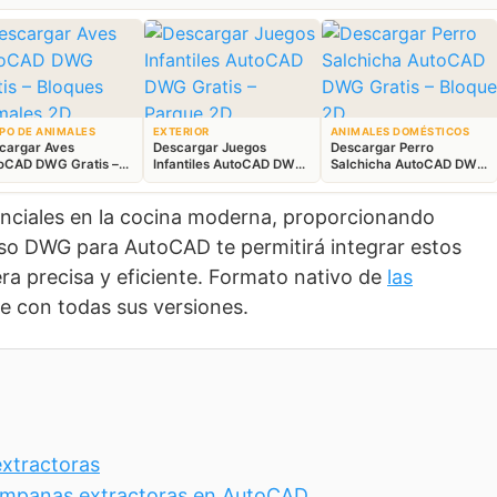
PO DE ANIMALES
EXTERIOR
ANIMALES DOMÉSTICOS
cargar Aves
Descargar Juegos
Descargar Perro
oCAD DWG Gratis –
Infantiles AutoCAD DWG
Salchicha AutoCAD DWG
ques Animales 2D
Gratis – Parque 2D
Gratis – Bloque 2D
nciales en la cocina moderna, proporcionando
urso DWG para AutoCAD te permitirá integrar estos
a precisa y eficiente. Formato nativo de
las
le con todas sus versiones.
extractoras
campanas extractoras en AutoCAD