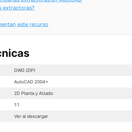
 extractoras?
entan este recurso
cnicas
DWG (ZIP)
AutoCAD 2004+
2D Planta y Alzado
1:1
Ver al descargar