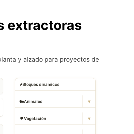
 extractoras
lanta y alzado para proyectos de
⚡
Bloques dinamicos
▾
🐄
Animales
▾
🌳
Vegetación