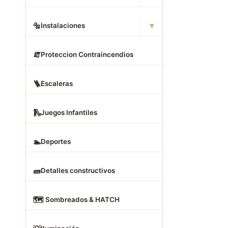
▾
🔩
Instalaciones
🧯
Proteccion Contraincendios
🪜
Escaleras
🛝
Juegos Infantiles
🏊
Deportes
🧱
Detalles constructivos
🗺
️ Sombreados & HATCH