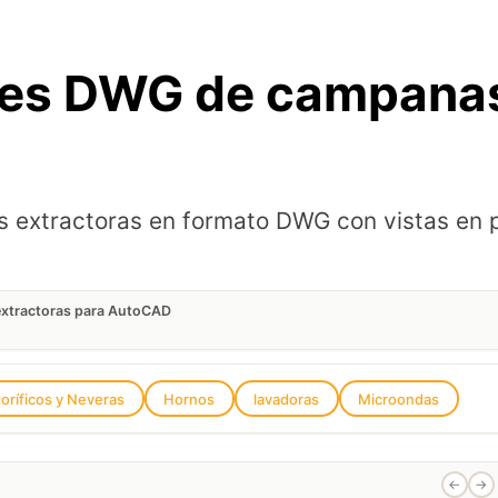
ues DWG de campanas
extractoras en formato DWG con vistas en p
xtractoras para AutoCAD
goríficos y Neveras
Hornos
lavadoras
Microondas
←
→