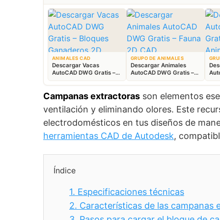
ANIMALES CAD
GRUPO DE ANIMALES
GRU
Descargar Vacas
Descargar Animales
Des
AutoCAD DWG Gratis –
AutoCAD DWG Gratis –
Aut
Bloques Ganaderos 2D
Fauna 2D CAD
Blo
Campanas extractoras
son elementos ese
ventilación y eliminando olores. Este rec
electrodomésticos en tus diseños de maner
herramientas CAD de Autodesk
, compatib
Índice
1.
Especificaciones técnicas
2.
Características de las campanas 
3.
Pasos para cargar el bloque de 