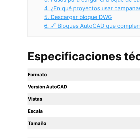
4.
¿En qué proyectos usar campanas
5.
Descargar bloque DWG
6.
🔗 Bloques AutoCAD que complem
Especificaciones té
Formato
Versión AutoCAD
Vistas
Escala
Tamaño