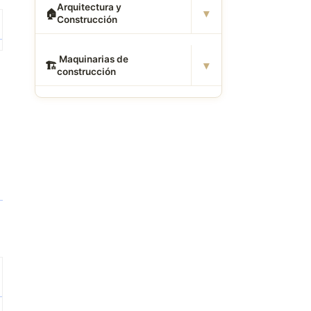
Arquitectura y
▾
🏠
Construcción
️ Maquinarias de
▾
🏗
construcción