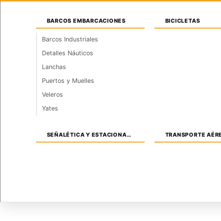
Saltar
Sábado, 8 de agosto de 2026
al
BARCOS EMBARCACIONES
BICICLETAS
contenido
Barcos Industriales
Detalles Náuticos
INICIO
INSTALACIONES
ARQUITECTURA
Lanchas
Puertos y Muelles
Transporte y Veh
Veleros
Yates
Inicio
›
Transporte y Vehículos
SEÑALÉTICA Y ESTACIONAMIENTOS
TRANSPORTE AÉR
Todo - Transporte y Vehículos
Barcos Embar
Señalética y estacionamientos
Transport