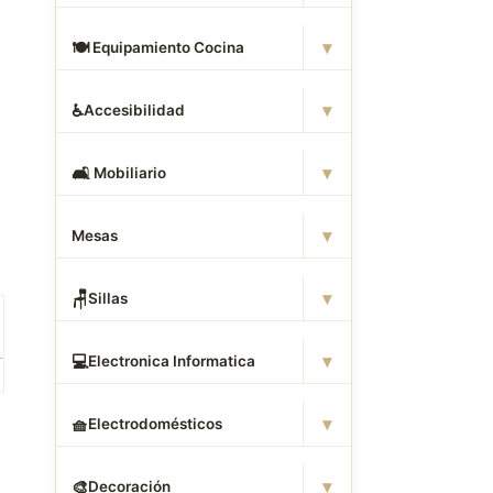
▾
🍽
️ Equipamiento Cocina
▾
♿
Accesibilidad
▾
🛋
️ Mobiliario
▾
Mesas
▾
🪑
Sillas
▾
💻
Electronica Informatica
▾
🧺
Electrodomésticos
▾
🎨
Decoración