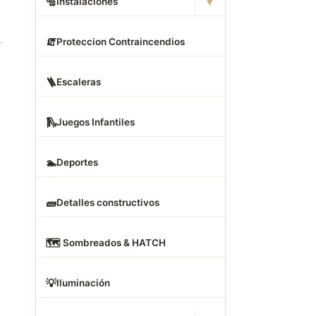
▾
🔩
Instalaciones
🧯
Proteccion Contraincendios
🪜
Escaleras
🛝
Juegos Infantiles
🏊
Deportes
🧱
Detalles constructivos
🗺
️ Sombreados & HATCH
💡
Iluminación