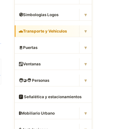
▾
🧭
Simbologias Logos
▾
🚗
Transporte y Vehículos
▾
🚪
Puertas
▾
🪟
Ventanas
▾
🧑
‍🤝‍🧑 Personas
🅿
️ Señalética y estacionamientos
▾
🚦
Mobiliario Urbano