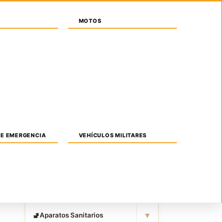
Iniciar sesión / Registrarse
MOTOS
SONAS
ANIMALES
SIMBOLOGIAS
⚡
Bloques dinamicos
DE EMERGENCIA
VEHÍCULOS MILITARES
▾
🐄
Animales
▾
🌳
Vegetación
▾
🚽
Aparatos Sanitarios