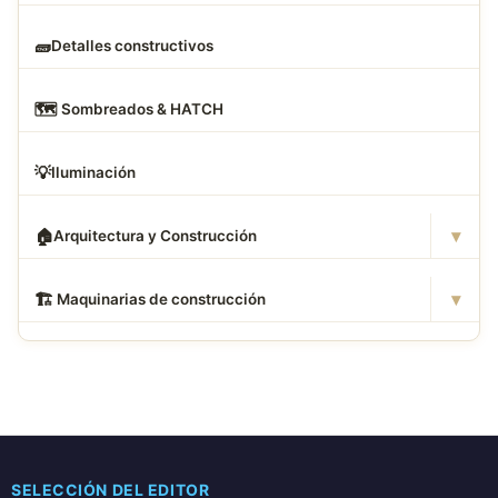
🧱
Detalles constructivos
🗺
️ Sombreados & HATCH
💡
Iluminación
▾
🏠
Arquitectura y Construcción
▾
🏗
️ Maquinarias de construcción
SELECCIÓN DEL EDITOR