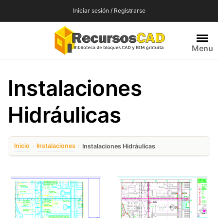
Saltar
Iniciar sesión / Registrarse
al
contenido
Menu
Instalaciones
Hidráulicas
Inicio
Instalaciones
›
›
Instalaciones Hidráulicas