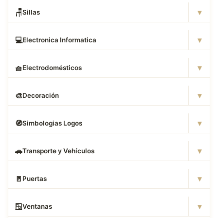
▾
🪑
Sillas
▾
💻
Electronica Informatica
▾
🧺
Electrodomésticos
▾
🎨
Decoración
▾
🧭
Simbologias Logos
▾
🚗
Transporte y Vehículos
▾
🚪
Puertas
▾
🪟
Ventanas