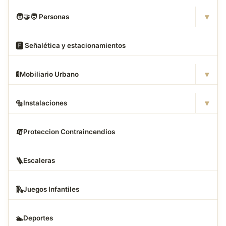
▾
🧑
‍🤝‍🧑 Personas
🅿
️ Señalética y estacionamientos
▾
🚦
Mobiliario Urbano
▾
🔩
Instalaciones
🧯
Proteccion Contraincendios
🪜
Escaleras
🛝
Juegos Infantiles
🏊
Deportes