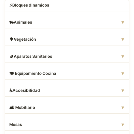
⚡
Bloques dinamicos
▾
🐄
Animales
▾
🌳
Vegetación
▾
🚽
Aparatos Sanitarios
▾
🍽
️ Equipamiento Cocina
▾
♿
Accesibilidad
▾
🛋
️ Mobiliario
▾
Mesas