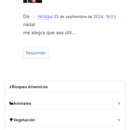
De
niroqui
23 de septiembre de 2024,
18:03
nada!
me alegra que sea útil…
Responder
⚡
Bloques dinamicos
▾
🐄
Animales
▾
🌳
Vegetación