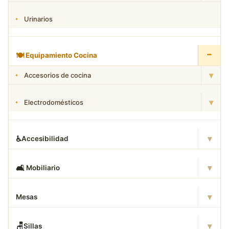
Urinarios
−
🍽
️ Equipamiento Cocina
▾
Accesorios de cocina
▾
Electrodomésticos
▾
♿
Accesibilidad
▾
🛋
️ Mobiliario
▾
Mesas
▾
🪑
Sillas