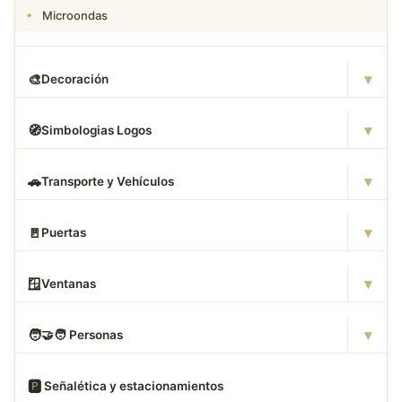
Microondas
▾
🎨
Decoración
▾
🧭
Simbologias Logos
▾
🚗
Transporte y Vehículos
▾
🚪
Puertas
▾
🪟
Ventanas
▾
🧑
‍🤝‍🧑 Personas
🅿
️ Señalética y estacionamientos