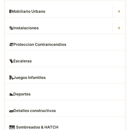
▾
🚦
Mobiliario Urbano
▾
🔩
Instalaciones
🧯
Proteccion Contraincendios
🪜
Escaleras
🛝
Juegos Infantiles
🏊
Deportes
🧱
Detalles constructivos
🗺
️ Sombreados & HATCH