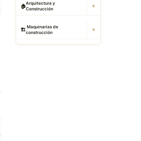
Arquitectura y
▾
🏠
Construcción
️ Maquinarias de
▾
🏗
construcción