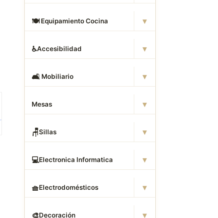
▾
🍽
️ Equipamiento Cocina
▾
♿
Accesibilidad
▾
🛋
️ Mobiliario
▾
Mesas
▾
🪑
Sillas
▾
💻
Electronica Informatica
▾
🧺
Electrodomésticos
▾
🎨
Decoración