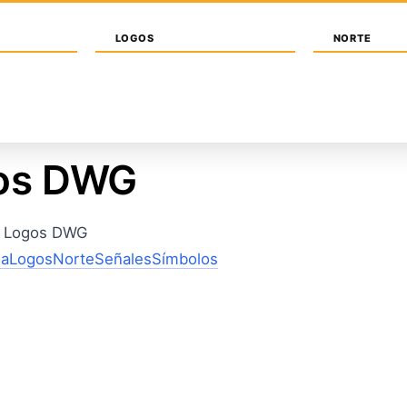
LOGOS
NORTE
MOBILIARIO
TRANSPORTES
PAISAJISMO
PER
gos DWG
s Logos DWG
da
Logos
Norte
Señales
Símbolos