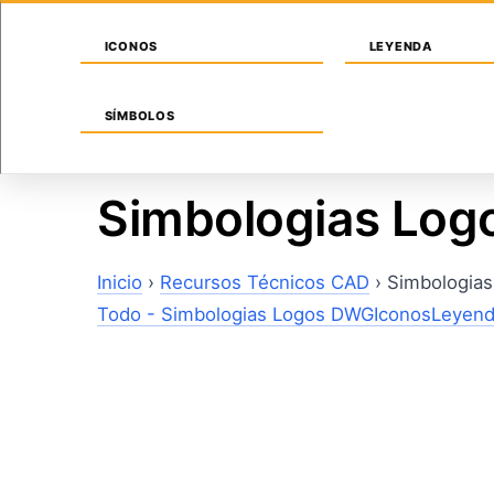
Saltar
Sábado, 8 de agosto de 2026
al
ICONOS
LEYENDA
contenido
SÍMBOLOS
INICIO
INSTALACIONES
ARQUITECTURA
Simbologias Lo
Inicio
›
Recursos Técnicos CAD
›
Simbologia
Todo - Simbologias Logos DWG
Iconos
Leyen