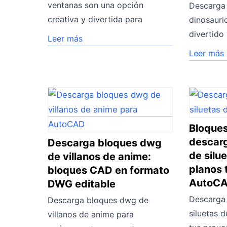
ventanas son una opción
Descarga
creativa y divertida para
dinosauri
divertido
Leer más
Leer más
Bloque
descar
Descarga bloques dwg
de silu
de villanos de anime:
planos 
bloques CAD en formato
AutoC
DWG editable
Descarga
Descarga bloques dwg de
siluetas 
villanos de anime para