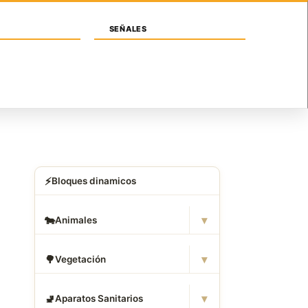
Iniciar sesión / Registrarse
SEÑALES
SONAS
ANIMALES
SIMBOLOGIAS
⚡
Bloques dinamicos
▾
🐄
Animales
▾
🌳
Vegetación
▾
🚽
Aparatos Sanitarios