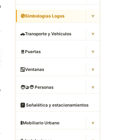
a
▾
🧭
Simbologias Logos
▾
🚗
Transporte y Vehículos
▾
🚪
Puertas
▾
🪟
Ventanas
▾
🧑
‍🤝‍🧑 Personas
e
🅿
️ Señalética y estacionamientos
▾
🚦
Mobiliario Urbano