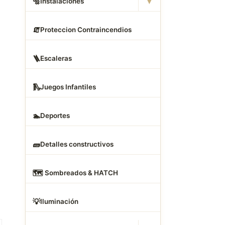
▾
🔩
Instalaciones
🧯
Proteccion Contraincendios
🪜
Escaleras
🛝
Juegos Infantiles
🏊
Deportes
🧱
Detalles constructivos
🗺
️ Sombreados & HATCH
💡
Iluminación