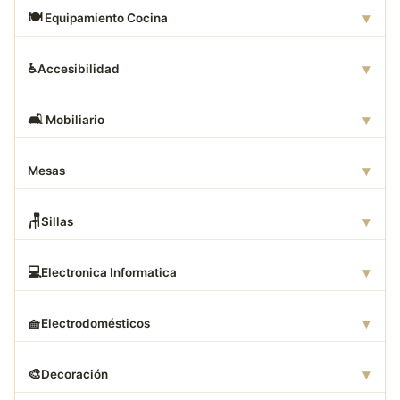
▾
🍽
️ Equipamiento Cocina
▾
♿
Accesibilidad
▾
🛋
️ Mobiliario
▾
Mesas
▾
🪑
Sillas
▾
💻
Electronica Informatica
▾
🧺
Electrodomésticos
▾
🎨
Decoración