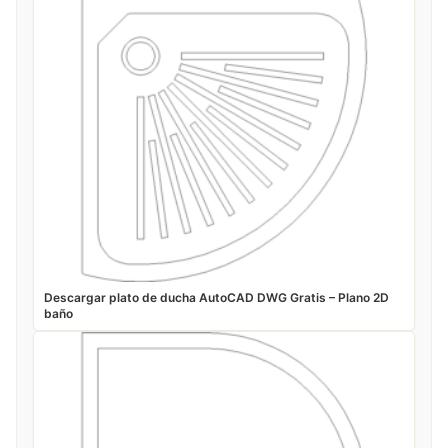
Descargar plato de ducha AutoCAD DWG Gratis – Plano 2D
baño