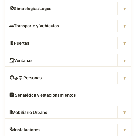
▾
🧭
Simbologias Logos
▾
🚗
Transporte y Vehículos
▾
🚪
Puertas
▾
🪟
Ventanas
▾
🧑
‍🤝‍🧑 Personas
🅿
️ Señalética y estacionamientos
▾
🚦
Mobiliario Urbano
▾
🔩
Instalaciones