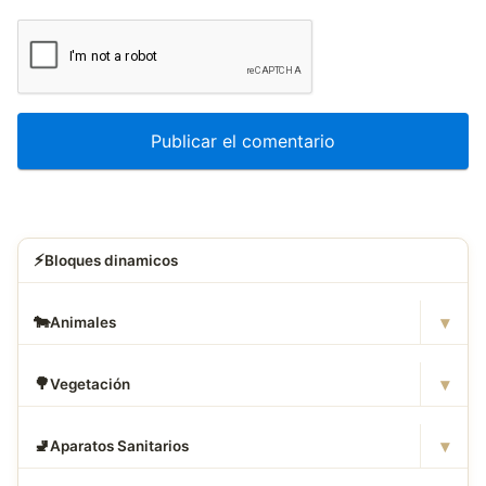
⚡
Bloques dinamicos
▾
🐄
Animales
▾
🌳
Vegetación
▾
🚽
Aparatos Sanitarios