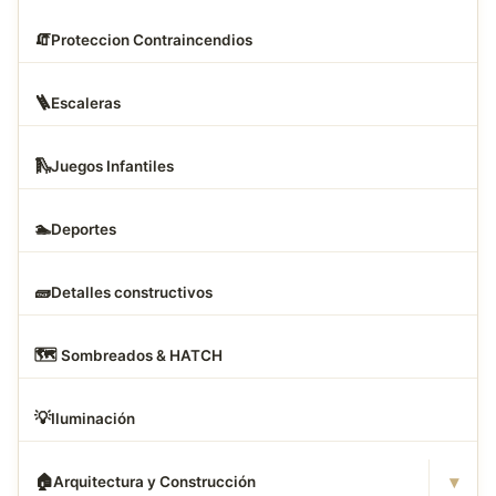
🧯
Proteccion Contraincendios
🪜
Escaleras
🛝
Juegos Infantiles
🏊
Deportes
🧱
Detalles constructivos
🗺
️ Sombreados & HATCH
💡
Iluminación
▾
🏠
Arquitectura y Construcción