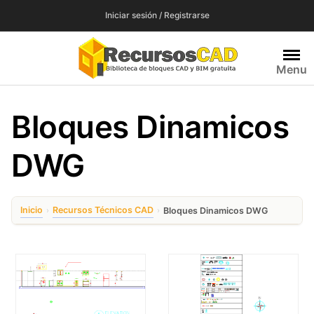
Saltar
Iniciar sesión / Registrarse
al
contenido
Menu
Bloques Dinamicos
DWG
Inicio
Recursos Técnicos CAD
›
›
Bloques Dinamicos DWG