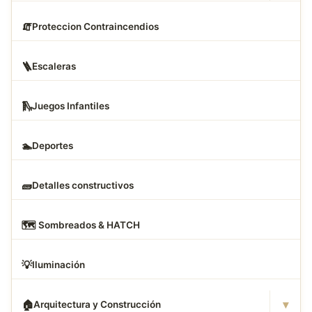
🧯
Proteccion Contraincendios
🪜
Escaleras
🛝
Juegos Infantiles
🏊
Deportes
🧱
Detalles constructivos
🗺
️ Sombreados & HATCH
💡
Iluminación
▾
🏠
Arquitectura y Construcción