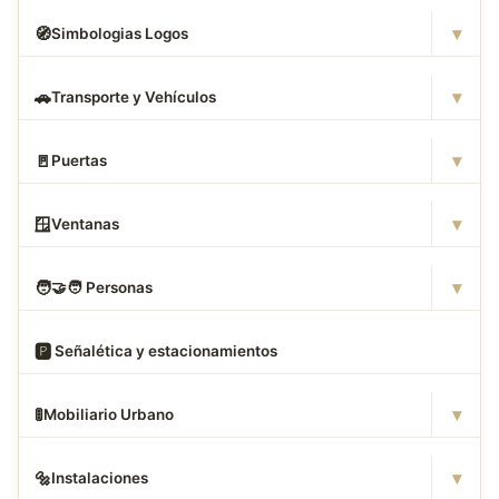
▾
🧭
Simbologias Logos
▾
🚗
Transporte y Vehículos
▾
🚪
Puertas
▾
🪟
Ventanas
▾
🧑
‍🤝‍🧑 Personas
🅿
️ Señalética y estacionamientos
▾
🚦
Mobiliario Urbano
▾
🔩
Instalaciones