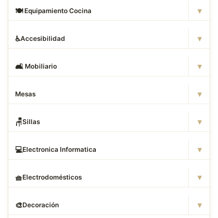
▾
🍽
️ Equipamiento Cocina
▾
♿
Accesibilidad
▾
🛋
️ Mobiliario
▾
Mesas
▾
🪑
Sillas
▾
💻
Electronica Informatica
▾
🧺
Electrodomésticos
▾
🎨
Decoración