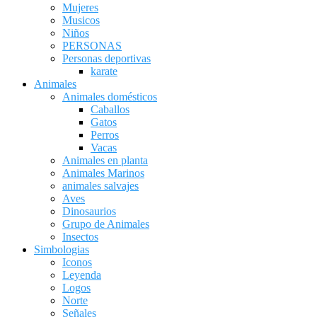
Mujeres
Musicos
Niños
PERSONAS
Personas deportivas
karate
Animales
Animales domésticos
Caballos
Gatos
Perros
Vacas
Animales en planta
Animales Marinos
animales salvajes
Aves
Dinosaurios
Grupo de Animales
Insectos
Simbologias
Iconos
Leyenda
Logos
Norte
Señales