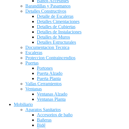
Baños Accesibles
Barandillas y Pasamanos
Detalles Constructivos
Detalle de Escaleras
Detalles Cimentaciones
Detalles de Cubiertas
Detalles de Instalaciones
Detalles de Muros
Detalles Estructurales
Documentacion Tecnica
Escaleras
Proteccion Contraincendios
Puertas
Portones
Puerta Alzado
Puerta Planta
Vallas Cerramientos
Ventanas
Ventanas Alzado
Ventanas Planta
Mobiliario
Aparatos Sanitarios
Accesorios de baño
Bañeras
Bidé