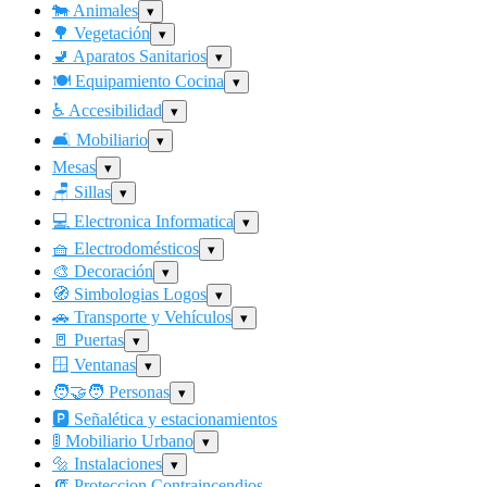
🐄
Animales
▾
🌳
Vegetación
▾
🚽
Aparatos Sanitarios
▾
🍽
️ Equipamiento Cocina
▾
♿
Accesibilidad
▾
🛋
️ Mobiliario
▾
Mesas
▾
🪑
Sillas
▾
💻
Electronica Informatica
▾
🧺
Electrodomésticos
▾
🎨
Decoración
▾
🧭
Simbologias Logos
▾
🚗
Transporte y Vehículos
▾
🚪
Puertas
▾
🪟
Ventanas
▾
🧑
‍🤝‍🧑 Personas
▾
🅿
️ Señalética y estacionamientos
🚦
Mobiliario Urbano
▾
🔩
Instalaciones
▾
🧯
Proteccion Contraincendios