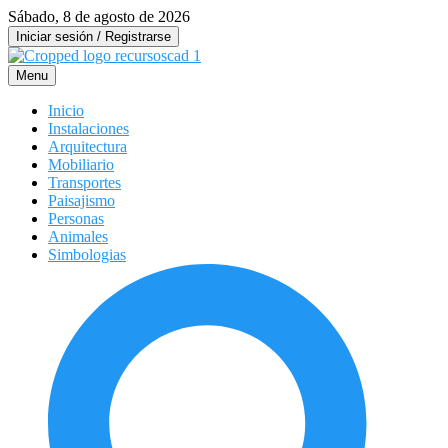
Saltar
Sábado, 8 de agosto de 2026
al
Iniciar sesión / Registrarse
contenido
Menu
Inicio
Instalaciones
Arquitectura
Mobiliario
Transportes
Paisajismo
Personas
Animales
Simbologias