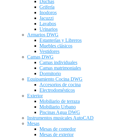
Duchas
Grifería
Inodoros
Jacuzzi
Lavabos
Urinarios
Armarios DWG
Estanterías y Libreros
Muebles clásicos
Vestidores
Camas DWG
Camas individuales
Camas matrimoniales
Dormitorio
Equipamiento Cocina DWG
Accesorios de cocina
Electrodomésticos
Exterior
Mobiliario de terraza
Mobiliario Urbano
Piscinas Agua DWG
Instrumentos musicales AutoCAD
Mesas
Mesas de comedor
Mesas de exterior