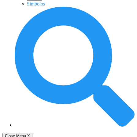
Símbolos
Close Menu
X