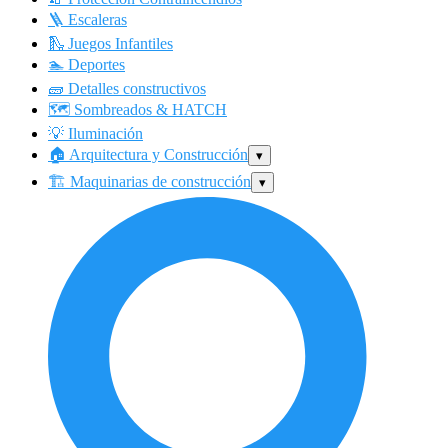
🪜
Escaleras
🛝
Juegos Infantiles
🏊
Deportes
🧱
Detalles constructivos
🗺
️ Sombreados & HATCH
💡
Iluminación
🏠
Arquitectura y Construcción
▾
🏗
️ Maquinarias de construcción
▾