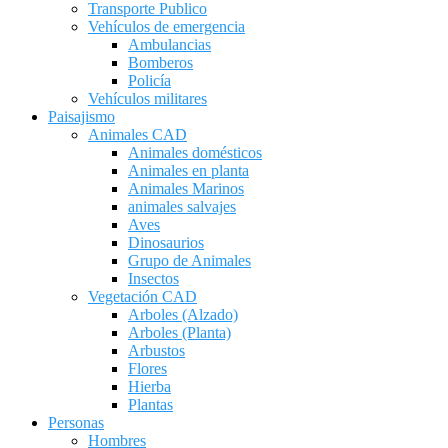
Transporte Publico
Vehículos de emergencia
Ambulancias
Bomberos
Policía
Vehículos militares
Paisajismo
Animales CAD
Animales domésticos
Animales en planta
Animales Marinos
animales salvajes
Aves
Dinosaurios
Grupo de Animales
Insectos
Vegetación CAD
Arboles (Alzado)
Arboles (Planta)
Arbustos
Flores
Hierba
Plantas
Personas
Hombres