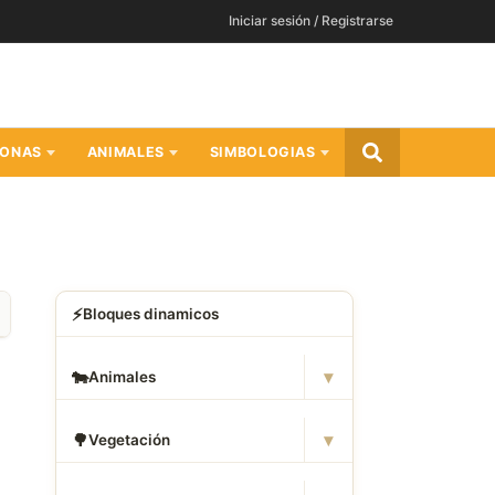
Iniciar sesión / Registrarse
SONAS
ANIMALES
SIMBOLOGIAS
⚡
Bloques dinamicos
▾
🐄
Animales
▾
🌳
Vegetación