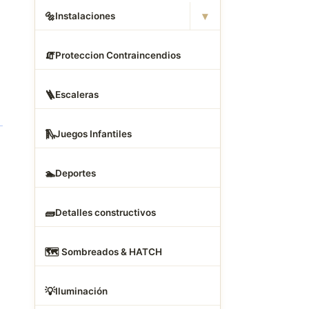
▾
🔩
Instalaciones
🧯
Proteccion Contraincendios
🪜
Escaleras
🛝
Juegos Infantiles
🏊
Deportes
🧱
Detalles constructivos
🗺
️ Sombreados & HATCH
💡
Iluminación