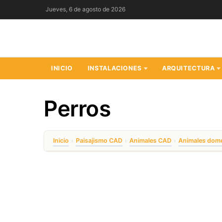
Saltar
Jueves, 6 de agosto de 2026
al
contenido
INICIO
INSTALACIONES
ARQUITECTURA
Perros
Inicio
Paisajismo CAD
Animales CAD
Animales dom
›
›
›