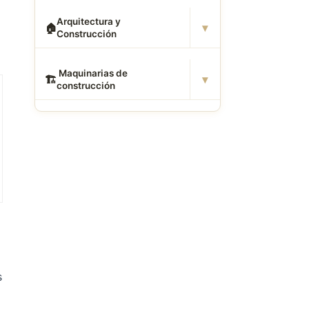
Arquitectura y
▾
🏠
Construcción
️ Maquinarias de
▾
🏗
construcción
s