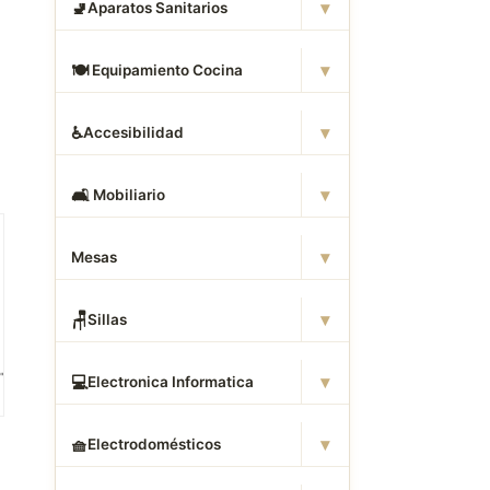
▾
🚽
Aparatos Sanitarios
▾
🍽
️ Equipamiento Cocina
▾
♿
Accesibilidad
▾
🛋
️ Mobiliario
▾
Mesas
▾
🪑
Sillas
▾
💻
Electronica Informatica
▾
🧺
Electrodomésticos