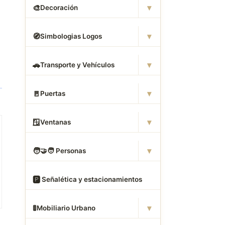
▾
🎨
Decoración
▾
🧭
Simbologias Logos
▾
🚗
Transporte y Vehículos
▾
🚪
Puertas
▾
🪟
Ventanas
▾
🧑
‍🤝‍🧑 Personas
🅿
️ Señalética y estacionamientos
▾
🚦
Mobiliario Urbano