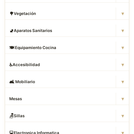
▾
🌳
Vegetación
▾
🚽
Aparatos Sanitarios
▾
🍽
️ Equipamiento Cocina
▾
♿
Accesibilidad
▾
🛋
️ Mobiliario
▾
Mesas
▾
🪑
Sillas
▾
💻
Electronica Informatica