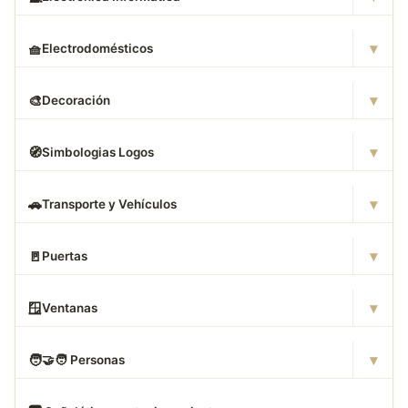
▾
🧺
Electrodomésticos
▾
🎨
Decoración
▾
🧭
Simbologias Logos
▾
🚗
Transporte y Vehículos
▾
🚪
Puertas
▾
🪟
Ventanas
▾
🧑
‍🤝‍🧑 Personas