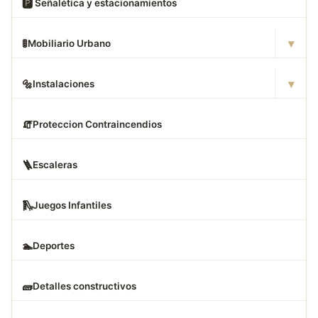
🅿
️ Señalética y estacionamientos
▾
🚦
Mobiliario Urbano
▾
🔩
Instalaciones
🧯
Proteccion Contraincendios
🪜
Escaleras
🛝
Juegos Infantiles
🏊
Deportes
🧱
Detalles constructivos