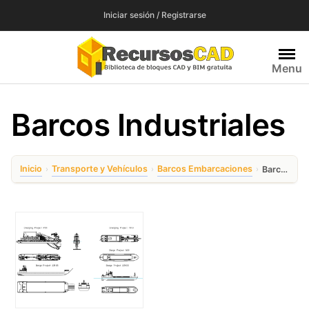
Saltar
Iniciar sesión / Registrarse
al
contenido
Menu
Barcos Industriales
Inicio
Transporte y Vehículos
Barcos Embarcaciones
›
›
›
Barcos Industriales