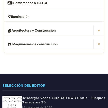
🗺
️ Sombreados & HATCH
💡
Iluminación
▾
🏠
Arquitectura y Construcción
▾
🏗
️ Maquinarias de construcción
SELECCIÓN DEL EDITOR
Descargar Vacas AutoCAD DWG Gratis – Bloques
Ganaderos 2D
23 de mayo de 2026