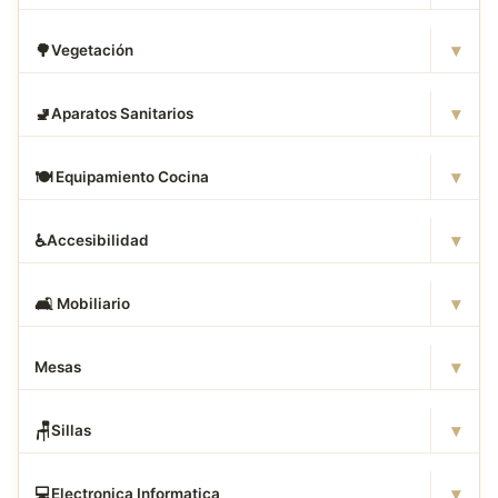
▾
🌳
Vegetación
▾
🚽
Aparatos Sanitarios
▾
🍽
️ Equipamiento Cocina
▾
♿
Accesibilidad
▾
🛋
️ Mobiliario
▾
Mesas
▾
🪑
Sillas
▾
💻
Electronica Informatica