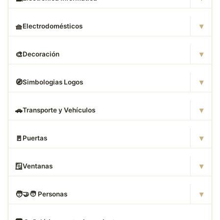
▾
🧺
Electrodomésticos
▾
🎨
Decoración
▾
🧭
Simbologias Logos
▾
🚗
Transporte y Vehículos
▾
🚪
Puertas
▾
🪟
Ventanas
▾
🧑
‍🤝‍🧑 Personas