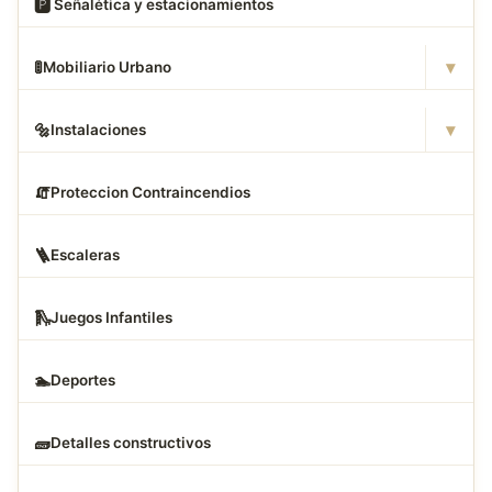
🅿
️ Señalética y estacionamientos
▾
🚦
Mobiliario Urbano
▾
🔩
Instalaciones
🧯
Proteccion Contraincendios
🪜
Escaleras
🛝
Juegos Infantiles
🏊
Deportes
🧱
Detalles constructivos