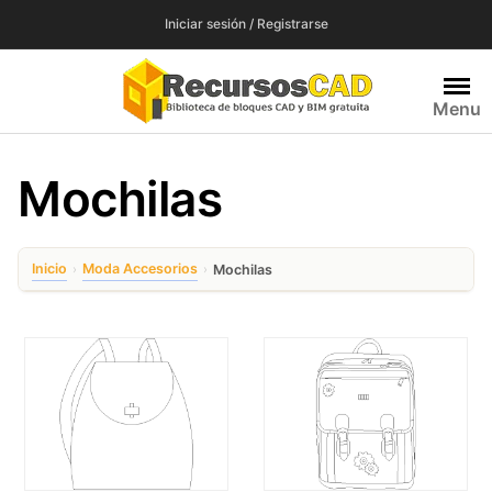
Saltar
Iniciar sesión / Registrarse
al
contenido
Menu
Mochilas
Inicio
Moda Accesorios
›
›
Mochilas