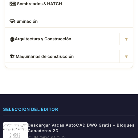
🗺
️ Sombreados & HATCH
💡
Iluminación
▾
🏠
Arquitectura y Construcción
▾
🏗
️ Maquinarias de construcción
SELECCIÓN DEL EDITOR
Descargar Vacas AutoCAD DWG Gratis – Bloques
Ganaderos 2D
23 de mayo de 2026