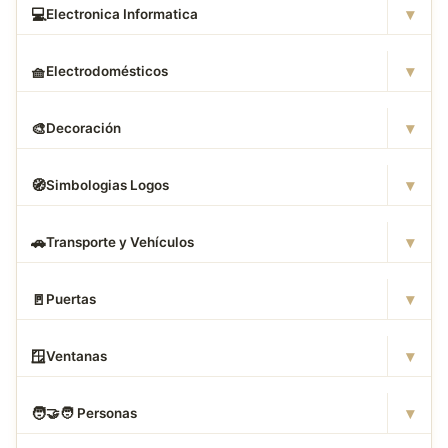
▾
💻
Electronica Informatica
▾
🧺
Electrodomésticos
▾
🎨
Decoración
▾
🧭
Simbologias Logos
▾
🚗
Transporte y Vehículos
▾
🚪
Puertas
▾
🪟
Ventanas
▾
🧑
‍🤝‍🧑 Personas