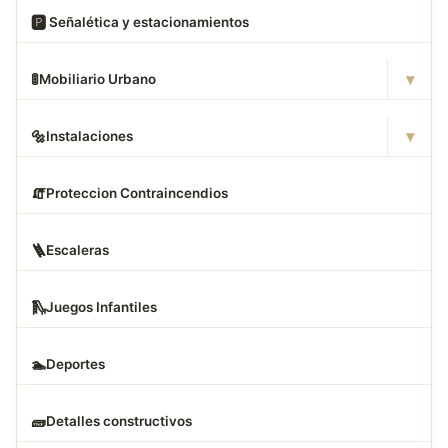
🅿
️ Señalética y estacionamientos
▾
🚦
Mobiliario Urbano
▾
🔩
Instalaciones
🧯
Proteccion Contraincendios
🪜
Escaleras
🛝
Juegos Infantiles
🏊
Deportes
🧱
Detalles constructivos