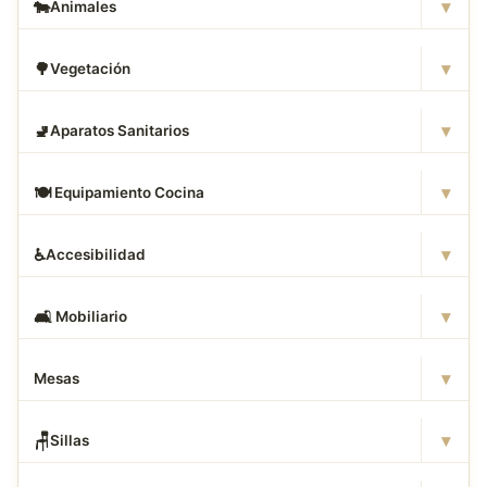
▾
🐄
Animales
▾
🌳
Vegetación
▾
🚽
Aparatos Sanitarios
▾
🍽
️ Equipamiento Cocina
▾
♿
Accesibilidad
▾
🛋
️ Mobiliario
▾
Mesas
▾
🪑
Sillas