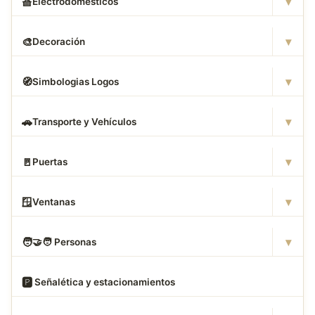
▾
🧺
Electrodomésticos
▾
🎨
Decoración
▾
🧭
Simbologias Logos
▾
🚗
Transporte y Vehículos
▾
🚪
Puertas
▾
🪟
Ventanas
▾
🧑
‍🤝‍🧑 Personas
🅿
️ Señalética y estacionamientos