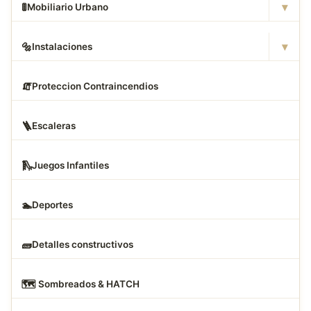
▾
🚦
Mobiliario Urbano
▾
🔩
Instalaciones
🧯
Proteccion Contraincendios
🪜
Escaleras
🛝
Juegos Infantiles
🏊
Deportes
🧱
Detalles constructivos
🗺
️ Sombreados & HATCH