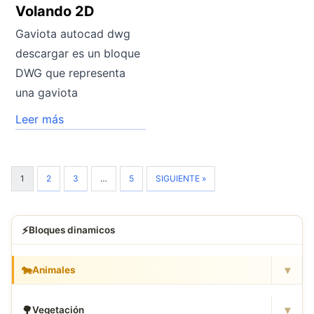
Volando 2D
Gaviota autocad dwg
descargar es un bloque
DWG que representa
una gaviota
Leer más
1
2
3
…
5
SIGUIENTE »
⚡
Bloques dinamicos
▾
🐄
Animales
▾
🌳
Vegetación