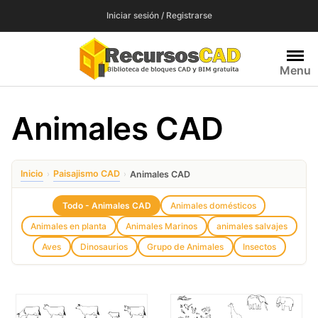
Saltar
Iniciar sesión / Registrarse
al
contenido
Menu
Animales CAD
Inicio
Paisajismo CAD
›
›
Animales CAD
Todo - Animales CAD
Animales domésticos
Animales en planta
Animales Marinos
animales salvajes
Aves
Dinosaurios
Grupo de Animales
Insectos