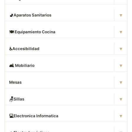
▾
🚽
Aparatos Sanitarios
▾
🍽
️ Equipamiento Cocina
▾
♿
Accesibilidad
▾
🛋
️ Mobiliario
▾
Mesas
▾
🪑
Sillas
▾
💻
Electronica Informatica