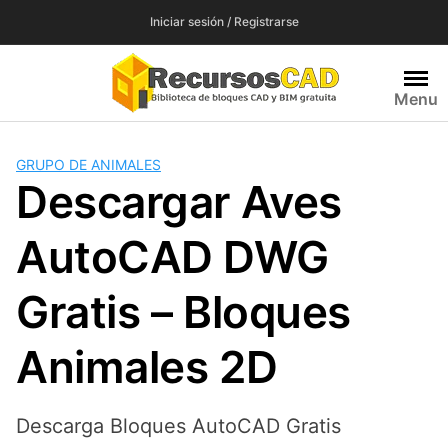
Saltar
Iniciar sesión / Registrarse
al
contenido
Menu
GRUPO DE ANIMALES
Descargar Aves
AutoCAD DWG
Gratis – Bloques
Animales 2D
Descarga Bloques AutoCAD Gratis