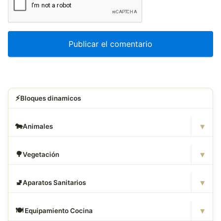
⚡
Bloques dinamicos
▾
🐄
Animales
▾
🌳
Vegetación
▾
🚽
Aparatos Sanitarios
▾
🍽
️ Equipamiento Cocina