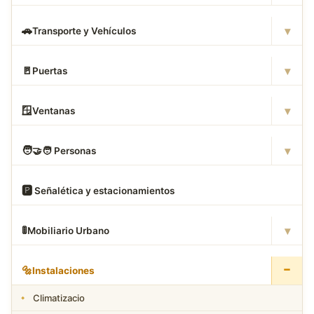
▾
🚗
Transporte y Vehículos
▾
🚪
Puertas
▾
🪟
Ventanas
▾
🧑
‍🤝‍🧑 Personas
🅿
️ Señalética y estacionamientos
▾
🚦
Mobiliario Urbano
−
🔩
Instalaciones
Climatizacio