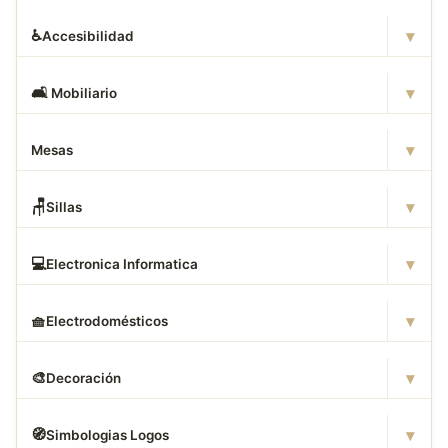
▾
♿
Accesibilidad
▾
🛋
️ Mobiliario
▾
Mesas
▾
🪑
Sillas
▾
💻
Electronica Informatica
▾
🧺
Electrodomésticos
▾
🎨
Decoración
▾
🧭
Simbologias Logos