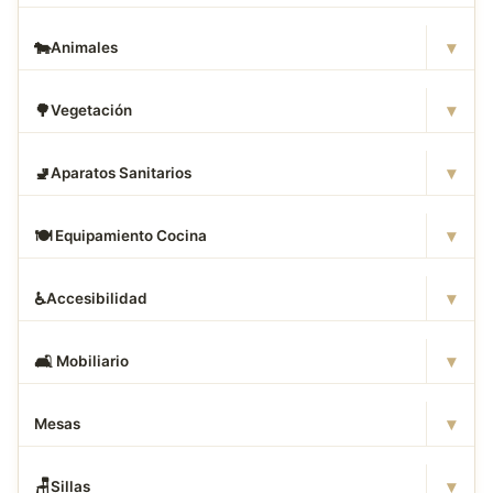
▾
🐄
Animales
▾
🌳
Vegetación
▾
🚽
Aparatos Sanitarios
▾
🍽
️ Equipamiento Cocina
▾
♿
Accesibilidad
▾
🛋
️ Mobiliario
▾
Mesas
▾
🪑
Sillas