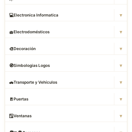
▾
💻
Electronica Informatica
▾
🧺
Electrodomésticos
▾
🎨
Decoración
▾
🧭
Simbologias Logos
▾
🚗
Transporte y Vehículos
▾
🚪
Puertas
▾
🪟
Ventanas