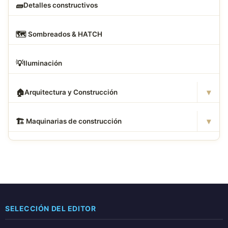
🧱
Detalles constructivos
🗺
️ Sombreados & HATCH
💡
Iluminación
▾
🏠
Arquitectura y Construcción
▾
🏗
️ Maquinarias de construcción
SELECCIÓN DEL EDITOR