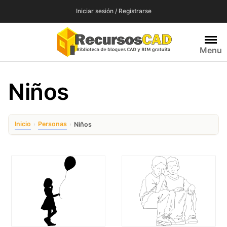
Saltar
Iniciar sesión / Registrarse
al
contenido
Menu
Niños
Inicio
Personas
›
›
Niños