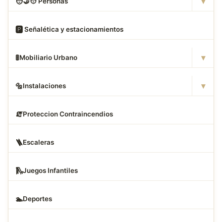
▾
🧑
‍🤝‍🧑 Personas
🅿
️ Señalética y estacionamientos
▾
🚦
Mobiliario Urbano
▾
🔩
Instalaciones
🧯
Proteccion Contraincendios
🪜
Escaleras
🛝
Juegos Infantiles
🏊
Deportes