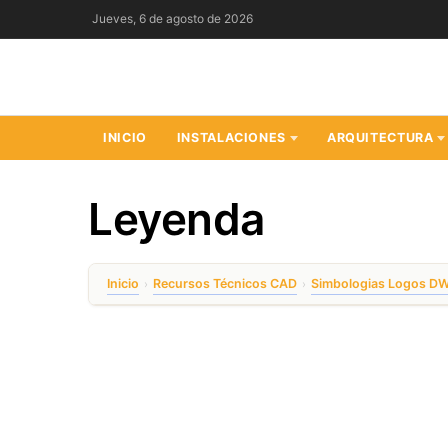
Saltar
Jueves, 6 de agosto de 2026
al
contenido
INICIO
INSTALACIONES
ARQUITECTURA
Leyenda
Inicio
Recursos Técnicos CAD
Simbologias Logos D
›
›