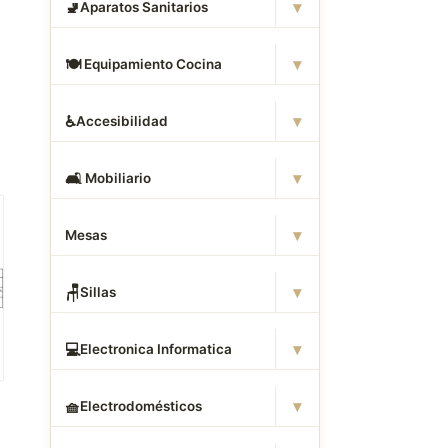
▾
🚽
Aparatos Sanitarios
▾
🍽
️ Equipamiento Cocina
▾
♿
Accesibilidad
▾
🛋
️ Mobiliario
▾
Mesas
▾
🪑
Sillas
▾
💻
Electronica Informatica
▾
🧺
Electrodomésticos