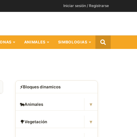
Iniciar sesión / Registrarse
SONAS
ANIMALES
SIMBOLOGIAS
⚡
Bloques dinamicos
▾
🐄
Animales
▾
🌳
Vegetación