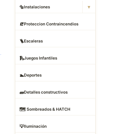
▾
🔩
Instalaciones
🧯
Proteccion Contraincendios
🪜
Escaleras
🛝
Juegos Infantiles
🏊
Deportes
🧱
Detalles constructivos
🗺
️ Sombreados & HATCH
💡
Iluminación