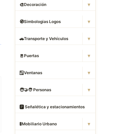
▾
🎨
Decoración
▾
🧭
Simbologias Logos
▾
🚗
Transporte y Vehículos
▾
🚪
Puertas
▾
🪟
Ventanas
▾
🧑
‍🤝‍🧑 Personas
🅿
️ Señalética y estacionamientos
▾
🚦
Mobiliario Urbano