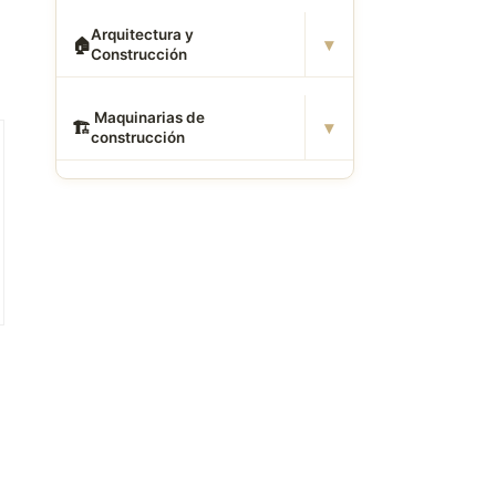
Arquitectura y
▾
🏠
Construcción
️ Maquinarias de
▾
🏗
construcción