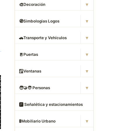
▾
🎨
Decoración
▾
🧭
Simbologias Logos
▾
🚗
Transporte y Vehículos
▾
🚪
Puertas
▾
🪟
Ventanas
▾
🧑
‍🤝‍🧑 Personas
🅿
️ Señalética y estacionamientos
▾
🚦
Mobiliario Urbano