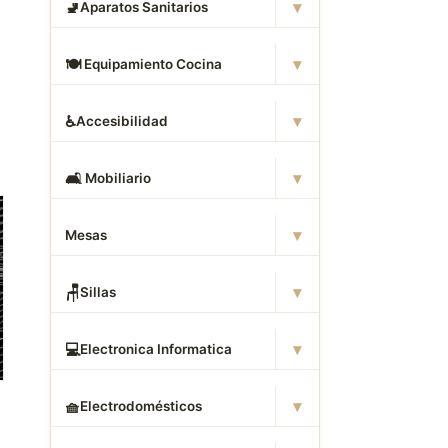
▾
🚽
Aparatos Sanitarios
▾
🍽
️ Equipamiento Cocina
▾
♿
Accesibilidad
▾
🛋
️ Mobiliario
▾
Mesas
▾
🪑
Sillas
▾
💻
Electronica Informatica
▾
🧺
Electrodomésticos