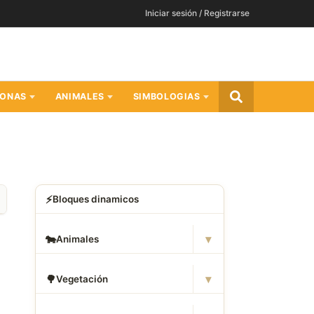
Iniciar sesión / Registrarse
SONAS
ANIMALES
SIMBOLOGIAS
⚡
Bloques dinamicos
▾
🐄
Animales
▾
🌳
Vegetación