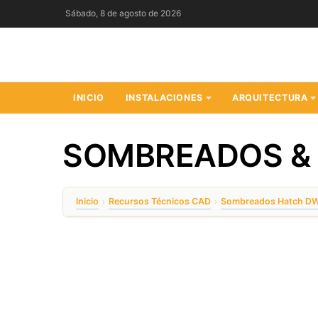
Saltar
Sábado, 8 de agosto de 2026
al
contenido
INICIO
INSTALACIONES
ARQUITECTURA
SOMBREADOS &
Inicio
Recursos Técnicos CAD
Sombreados Hatch D
›
›