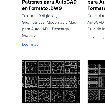
Patrones para AutoCAD
para A
en Formato .DWG
Format
Texturas Religiosas,
Colección
Geométricas, Modernas y Más
AutoCAD –
para AutoCAD – Descarga
Guía de I
Gratis y
Leer más
Leer más