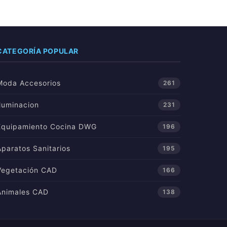
CATEGORÍA POPULAR
Moda Accesorios
261
Iluminacion
231
Equipamiento Cocina DWG
196
Aparatos Sanitarios
195
Vegetación CAD
166
Animales CAD
138