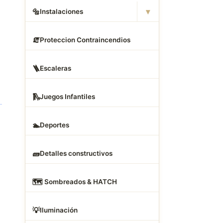
s
▾
🔩
Instalaciones
🧯
Proteccion Contraincendios
🪜
Escaleras
🛝
Juegos Infantiles
🏊
Deportes
🧱
Detalles constructivos
🗺
️ Sombreados & HATCH
💡
Iluminación