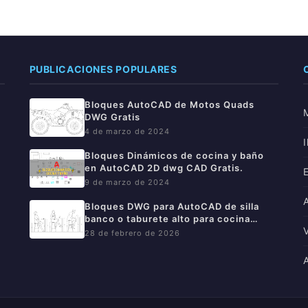
PUBLICACIONES POPULARES
Bloques AutoCAD de Motos Quads
DWG Gratis
4 de marzo de 2024
Bloques Dinámicos de cocina y baño
en AutoCAD 2D dwg CAD Gratis.
9 de marzo de 2024
–
Bloques DWG para AutoCAD de silla
banco o taburete alto para cocina
gratis
28 de febrero de 2026