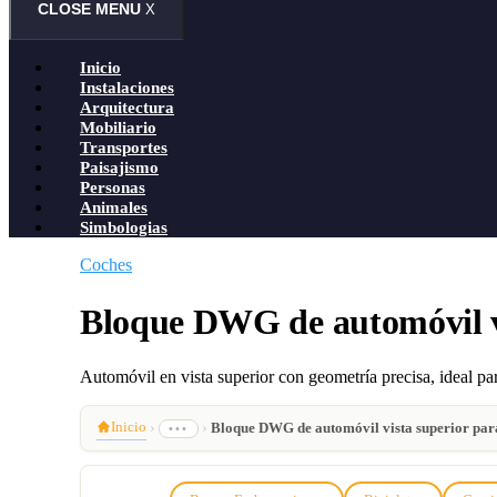
CLOSE MENU
X
Inicio
Instalaciones
Arquitectura
Mobiliario
Transportes
Paisajismo
Personas
Animales
Simbologias
Coches
Bloque DWG de automóvil v
Automóvil en vista superior con geometría precisa, ideal 
Inicio
›
›
Bloque DWG de automóvil vista superior pa
•••