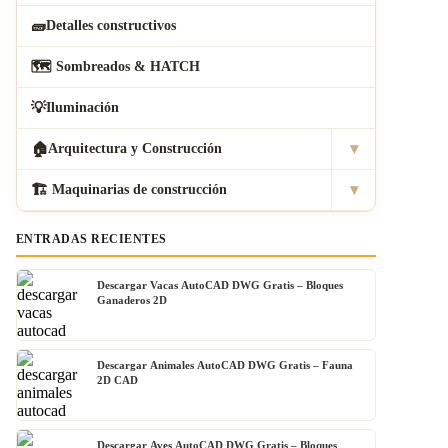
🧱
Detalles constructivos
🗺
️ Sombreados & HATCH
💡
Iluminación
▾
🏠
Arquitectura y Construcción
▾
🏗
️ Maquinarias de construcción
ENTRADAS RECIENTES
Descargar Vacas AutoCAD DWG Gratis – Bloques
Ganaderos 2D
Descargar Animales AutoCAD DWG Gratis – Fauna
2D CAD
Descargar Aves AutoCAD DWG Gratis – Bloques