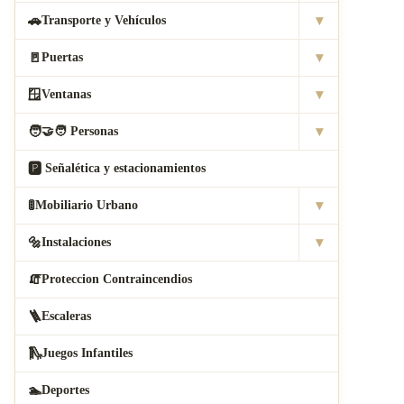
▾
🚗
Transporte y Vehículos
▾
🚪
Puertas
▾
🪟
Ventanas
▾
🧑
‍🤝‍🧑 Personas
🅿
️ Señalética y estacionamientos
▾
🚦
Mobiliario Urbano
▾
🔩
Instalaciones
🧯
Proteccion Contraincendios
🪜
Escaleras
🛝
Juegos Infantiles
🏊
Deportes