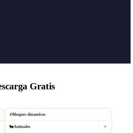
scarga Gratis
.
⚡
Bloques dinamicos
▾
🐄
Animales