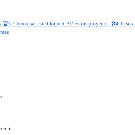
s 🏆
3.
Cómo usar este bloque CAD en tus proyectos 🛠️
4.
Pasos
ntes
o
ientes.