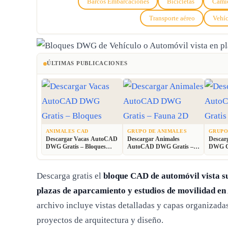
Barcos Embarcaciones
Bicicletas
Cami
Transporte aéreo
Vehíc
ÚLTIMAS PUBLICACIONES
ANIMALES CAD
GRUPO DE ANIMALES
GRUPO
Descargar Vacas AutoCAD
Descargar Animales
Descar
DWG Gratis – Bloques
AutoCAD DWG Gratis –
DWG Gr
Ganaderos 2D
Fauna 2D CAD
Animal
Descarga gratis el
bloque CAD de automóvil vista su
plazas de aparcamiento y estudios de movilidad e
archivo incluye vistas detalladas y capas organiza
proyectos de arquitectura y diseño.