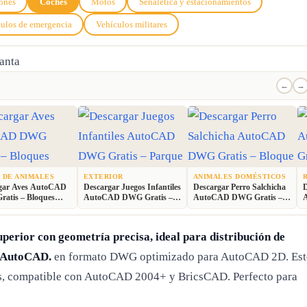
ones
Coches
Motos
Señalética y estacionamientos
ulos de emergencia
Vehículos militares
←
→
 DE ANIMALES
EXTERIOR
ANIMALES DOMÉSTICOS
gar Aves AutoCAD
Descargar Juegos Infantiles
Descargar Perro Salchicha
D
atis – Bloques
AutoCAD DWG Gratis –
AutoCAD DWG Gratis –
es 2D
Parque 2D
Bloque 2D
B
perior con geometría precisa, ideal para distribución de
n AutoCAD.
en formato DWG optimizado para AutoCAD 2D. Est
das, compatible con AutoCAD 2004+ y BricsCAD. Perfecto para