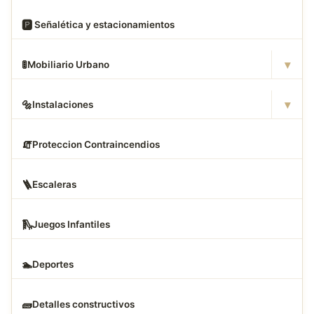
🅿
️ Señalética y estacionamientos
▾
🚦
Mobiliario Urbano
▾
🔩
Instalaciones
🧯
Proteccion Contraincendios
🪜
Escaleras
🛝
Juegos Infantiles
🏊
Deportes
🧱
Detalles constructivos