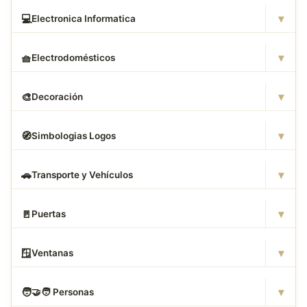
▾
💻
Electronica Informatica
▾
🧺
Electrodomésticos
▾
🎨
Decoración
▾
🧭
Simbologias Logos
▾
🚗
Transporte y Vehículos
▾
🚪
Puertas
▾
🪟
Ventanas
▾
🧑
‍🤝‍🧑 Personas