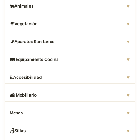
▾
🐄
Animales
▾
🌳
Vegetación
▾
🚽
Aparatos Sanitarios
▾
🍽
️ Equipamiento Cocina
▾
♿
Accesibilidad
▾
🛋
️ Mobiliario
▾
Mesas
▾
🪑
Sillas