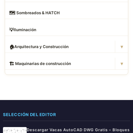
🗺
️ Sombreados & HATCH
💡
Iluminación
▾
🏠
Arquitectura y Construcción
▾
🏗
️ Maquinarias de construcción
SELECCIÓN DEL EDITOR
Descargar Vacas AutoCAD DWG Gratis – Bloques