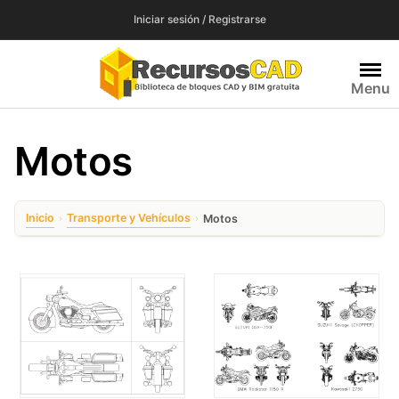
Saltar
Iniciar sesión / Registrarse
al
contenido
Menu
Motos
Inicio
Transporte y Vehículos
›
›
Motos