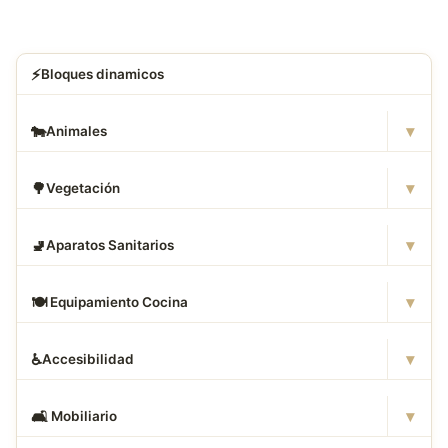
⚡
Bloques dinamicos
▾
🐄
Animales
▾
🌳
Vegetación
▾
🚽
Aparatos Sanitarios
▾
🍽
️ Equipamiento Cocina
▾
♿
Accesibilidad
▾
🛋
️ Mobiliario