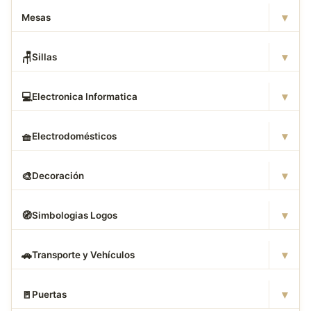
▾
Mesas
▾
🪑
Sillas
▾
💻
Electronica Informatica
▾
🧺
Electrodomésticos
▾
🎨
Decoración
▾
🧭
Simbologias Logos
▾
🚗
Transporte y Vehículos
▾
🚪
Puertas