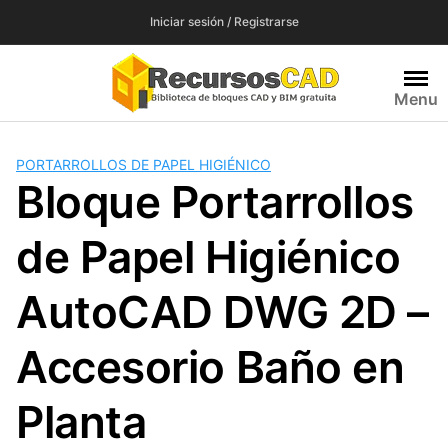
Saltar
Iniciar sesión / Registrarse
al
contenido
Menu
PORTARROLLOS DE PAPEL HIGIÉNICO
Bloque Portarrollos
de Papel Higiénico
AutoCAD DWG 2D –
Accesorio Baño en
Planta