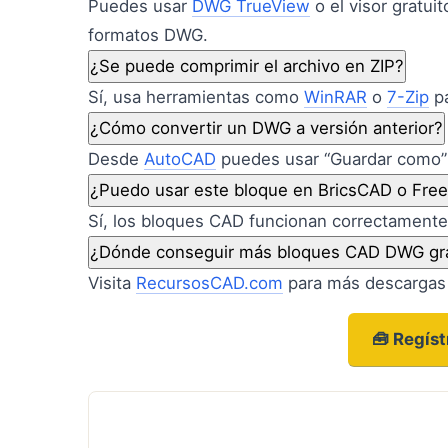
Puedes usar
DWG TrueView
o el visor gratui
formatos DWG.
¿Se puede comprimir el archivo en ZIP?
Sí, usa herramientas como
WinRAR
o
7-Zip
pa
¿Cómo convertir un DWG a versión anterior?
Desde
AutoCAD
puedes usar “Guardar como” 
¿Puedo usar este bloque en BricsCAD o Fr
Sí, los bloques CAD funcionan correctament
¿Dónde conseguir más bloques CAD DWG gra
Visita
RecursosCAD.com
para más descargas 
🧰 Regís