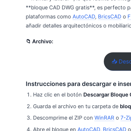
**bloque CAD DWG gratis**, es perfecto pa
plataformas como
AutoCAD
,
BricsCAD
o
F
añadir detalles arquitectónicos o mobiliari
📁 Archivo:
📥 Des
Instrucciones para descargar e inse
Haz clic en el botón
Descargar Bloque
Guarda el archivo en tu carpeta de
blo
Descomprime el ZIP con
WinRAR
o
7-Zi
Abre el bloque en
AutoCAD
,
BricsCAD