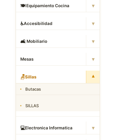
▾
🍽
️ Equipamiento Cocina
▾
♿
Accesibilidad
▾
🛋
️ Mobiliario
▾
Mesas
▾
🪑
Sillas
Butacas
SILLAS
▾
💻
Electronica Informatica