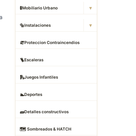
▾
🚦
Mobiliario Urbano
a
▾
🔩
Instalaciones
🧯
Proteccion Contraincendios
🪜
Escaleras
🛝
Juegos Infantiles
🏊
Deportes
🧱
Detalles constructivos
🗺
️ Sombreados & HATCH