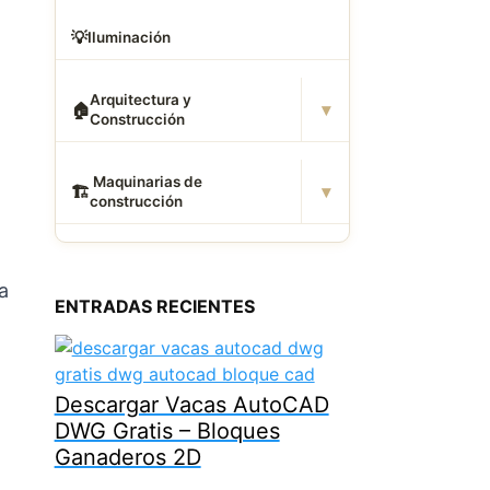
💡
Iluminación
Arquitectura y
▾
🏠
Construcción
️ Maquinarias de
▾
🏗
construcción
a
ENTRADAS RECIENTES
Descargar Vacas AutoCAD
DWG Gratis – Bloques
Ganaderos 2D