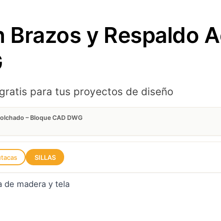
n Brazos y Respaldo 
G
ratis para tus proyectos de diseño
Acolchado – Bloque CAD DWG
tacas
SILLAS