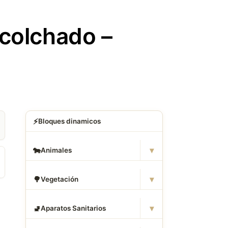
Acolchado –
⚡
Bloques dinamicos
▾
🐄
Animales
▾
🌳
Vegetación
▾
🚽
Aparatos Sanitarios