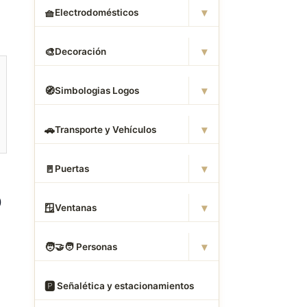
▾
🧺
Electrodomésticos
▾
🎨
Decoración
▾
🧭
Simbologias Logos
▾
🚗
Transporte y Vehículos
▾
🚪
Puertas
D
▾
🪟
Ventanas
▾
🧑
‍🤝‍🧑 Personas
🅿
️ Señalética y estacionamientos