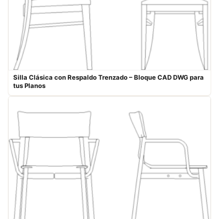
Silla Clásica con Respaldo Trenzado – Bloque CAD DWG para
tus Planos