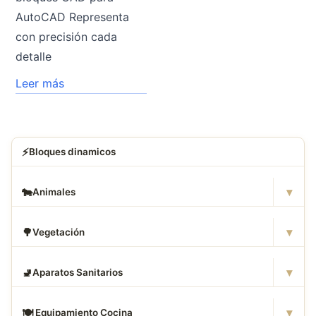
AutoCAD Representa
con precisión cada
detalle
Leer más
⚡
Bloques dinamicos
▾
🐄
Animales
▾
🌳
Vegetación
▾
🚽
Aparatos Sanitarios
▾
🍽
️ Equipamiento Cocina