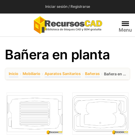
Saltar
Iniciar sesión / Registrarse
al
contenido
Menu
Bañera en planta
Inicio
Mobiliario
Aparatos Sanitarios
Bañeras
›
›
›
›
Bañera en planta