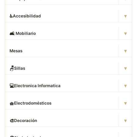
▾
♿
Accesibilidad
▾
🛋
️ Mobiliario
▾
Mesas
▾
🪑
Sillas
▾
💻
Electronica Informatica
▾
🧺
Electrodomésticos
▾
🎨
Decoración