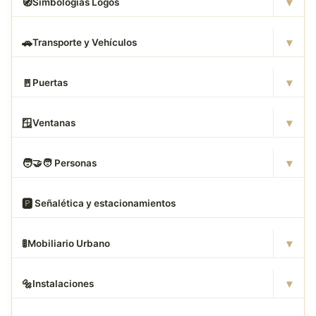
▾
🧭
Simbologias Logos
▾
🚗
Transporte y Vehículos
▾
🚪
Puertas
▾
🪟
Ventanas
▾
🧑
‍🤝‍🧑 Personas
🅿
️ Señalética y estacionamientos
▾
🚦
Mobiliario Urbano
▾
🔩
Instalaciones