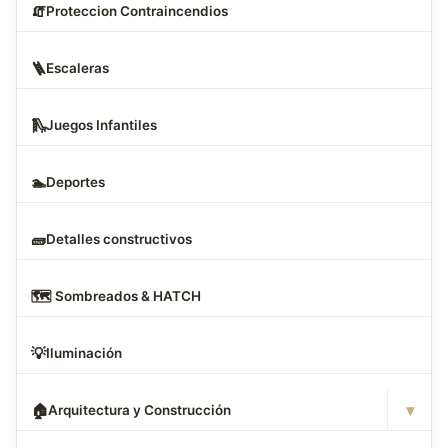
🧯
Proteccion Contraincendios
🪜
Escaleras
🛝
Juegos Infantiles
🏊
Deportes
🧱
Detalles constructivos
🗺
️ Sombreados & HATCH
💡
Iluminación
▾
🏠
Arquitectura y Construcción