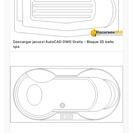
Descargar jacuzzi AutoCAD DWG Gratis – Bloque 2D baño
spa