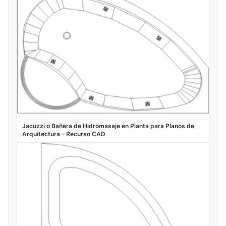
Jacuzzi o Bañera de Hidromasaje en Planta para Planos de
Arquitectura – Recurso CAD