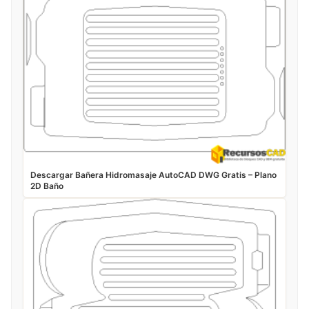
Descargar Bañera Hidromasaje AutoCAD DWG Gratis – Plano
2D Baño