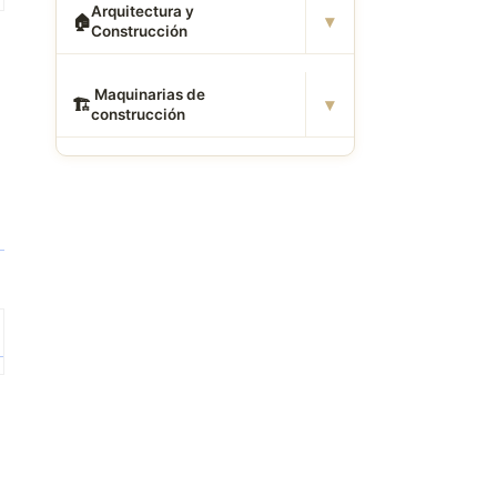
Arquitectura y
▾
🏠
Construcción
️ Maquinarias de
▾
🏗
construcción