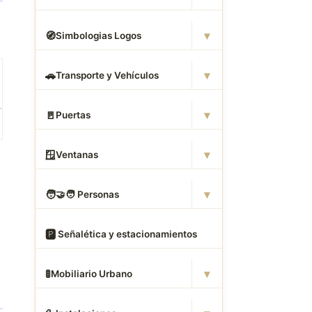
▾
🧭
Simbologias Logos
▾
🚗
Transporte y Vehículos
▾
🚪
Puertas
▾
🪟
Ventanas
▾
🧑
‍🤝‍🧑 Personas
🅿
️ Señalética y estacionamientos
▾
🚦
Mobiliario Urbano