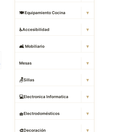
▾
🍽
️ Equipamiento Cocina
▾
♿
Accesibilidad
▾
🛋
️ Mobiliario
▾
Mesas
▾
🪑
Sillas
▾
💻
Electronica Informatica
▾
🧺
Electrodomésticos
▾
🎨
Decoración