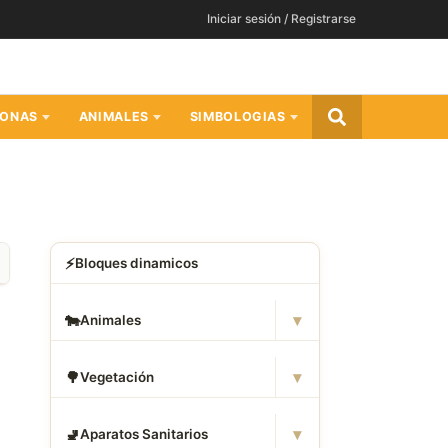
Iniciar sesión / Registrarse
SONAS
ANIMALES
SIMBOLOGIAS
⚡
Bloques dinamicos
▾
🐄
Animales
▾
🌳
Vegetación
▾
🚽
Aparatos Sanitarios