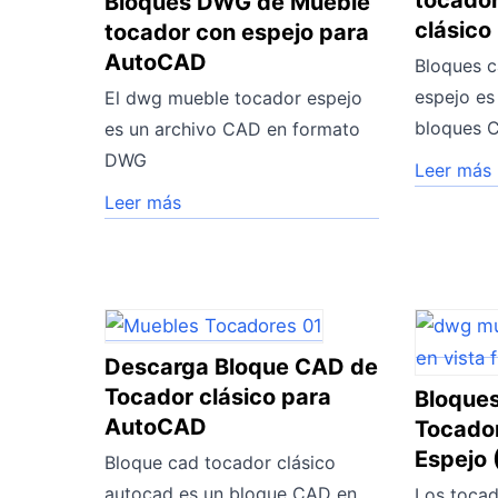
tocador
Bloques DWG de Mueble
clásic
tocador con espejo para
AutoCAD
Bloques 
espejo es
El dwg mueble tocador espejo
bloques 
es un archivo CAD en formato
DWG
Leer más
Leer más
Descarga Bloque CAD de
Tocador clásico para
Bloque
AutoCAD
Tocador
Espejo
Bloque cad tocador clásico
autocad es un bloque CAD en
Los tocad