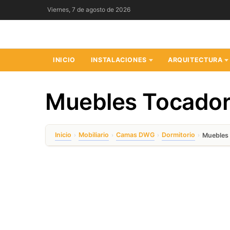
Saltar
Viernes, 7 de agosto de 2026
al
contenido
INICIO
INSTALACIONES
ARQUITECTURA
Muebles Tocado
Inicio
Mobiliario
Camas DWG
Dormitorio
›
›
›
›
Muebles