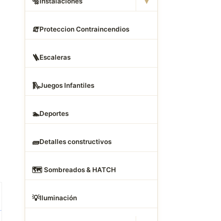
▾
🔩
Instalaciones
🧯
Proteccion Contraincendios
🪜
Escaleras
🛝
Juegos Infantiles
🏊
Deportes
🧱
Detalles constructivos
🗺
️ Sombreados & HATCH
💡
Iluminación