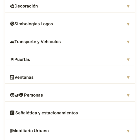
▾
🎨
Decoración
▾
🧭
Simbologias Logos
▾
🚗
Transporte y Vehículos
▾
🚪
Puertas
▾
🪟
Ventanas
▾
🧑
‍🤝‍🧑 Personas
🅿
️ Señalética y estacionamientos
▾
🚦
Mobiliario Urbano