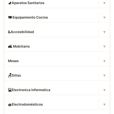
▾
🚽
Aparatos Sanitarios
▾
🍽
️ Equipamiento Cocina
▾
♿
Accesibilidad
▾
🛋
️ Mobiliario
▾
Mesas
▾
🪑
Sillas
▾
💻
Electronica Informatica
▾
🧺
Electrodomésticos