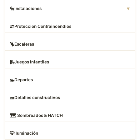
▾
🔩
Instalaciones
🧯
Proteccion Contraincendios
🪜
Escaleras
🛝
Juegos Infantiles
🏊
Deportes
🧱
Detalles constructivos
🗺
️ Sombreados & HATCH
💡
Iluminación