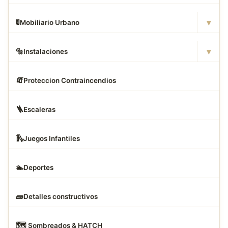
▾
🚦
Mobiliario Urbano
▾
🔩
Instalaciones
🧯
Proteccion Contraincendios
🪜
Escaleras
🛝
Juegos Infantiles
🏊
Deportes
🧱
Detalles constructivos
🗺
️ Sombreados & HATCH