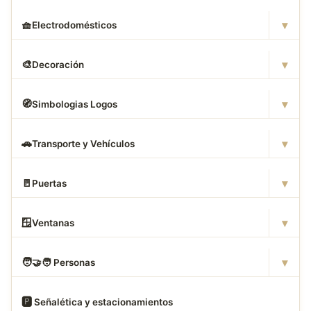
▾
🧺
Electrodomésticos
▾
🎨
Decoración
▾
🧭
Simbologias Logos
▾
🚗
Transporte y Vehículos
▾
🚪
Puertas
▾
🪟
Ventanas
▾
🧑
‍🤝‍🧑 Personas
🅿
️ Señalética y estacionamientos