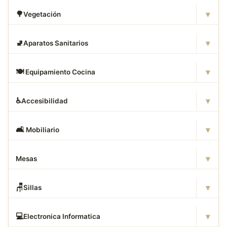
▾
🌳
Vegetación
▾
🚽
Aparatos Sanitarios
▾
🍽
️ Equipamiento Cocina
▾
♿
Accesibilidad
▾
🛋
️ Mobiliario
▾
Mesas
▾
🪑
Sillas
▾
💻
Electronica Informatica