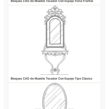
Bloques CAD de Mueble Tocador Con Espejo Vista Frontal
Bloques CAD de Mueble Tocador Con Espejo Tipo Clásico