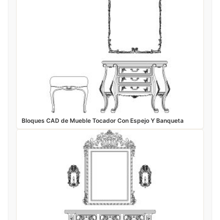
Bloques CAD de Mueble Tocador Con Espejo Y Banqueta