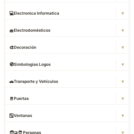
▾
💻
Electronica Informatica
▾
🧺
Electrodomésticos
▾
🎨
Decoración
▾
🧭
Simbologias Logos
▾
🚗
Transporte y Vehículos
▾
🚪
Puertas
▾
🪟
Ventanas
▾
🧑
‍🤝‍🧑 Personas