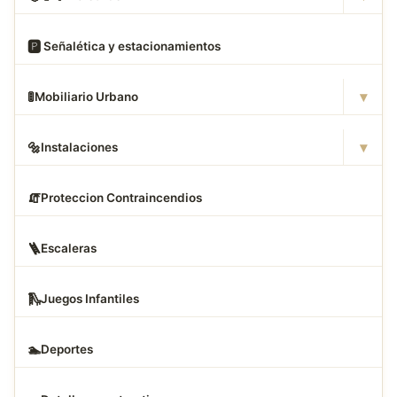
🅿
️ Señalética y estacionamientos
▾
🚦
Mobiliario Urbano
▾
🔩
Instalaciones
🧯
Proteccion Contraincendios
🪜
Escaleras
🛝
Juegos Infantiles
🏊
Deportes