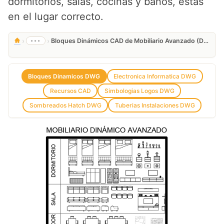
dormitorios, salas, cocinas y baños, estás
en el lugar correcto.
›
›
•••
Bloques Dinámicos CAD de Mobiliario Avanzado (DWG)
Bloques Dinamicos DWG
Electronica Informatica DWG
Recursos CAD
Simbologias Logos DWG
Sombreados Hatch DWG
Tuberias Instalaciones DWG