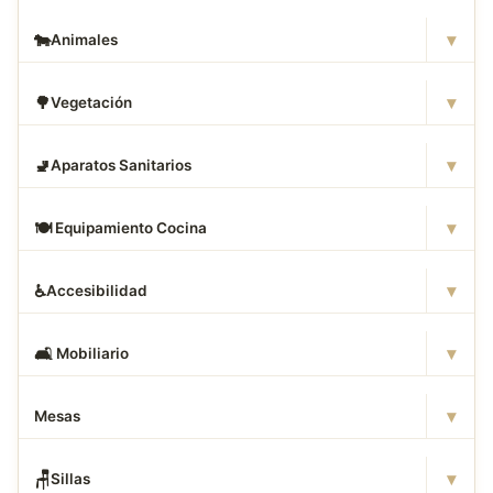
▾
🐄
Animales
▾
🌳
Vegetación
▾
🚽
Aparatos Sanitarios
▾
🍽
️ Equipamiento Cocina
▾
♿
Accesibilidad
▾
🛋
️ Mobiliario
▾
Mesas
▾
🪑
Sillas