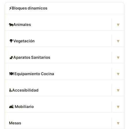
⚡
Bloques dinamicos
▾
🐄
Animales
▾
🌳
Vegetación
▾
🚽
Aparatos Sanitarios
▾
🍽
️ Equipamiento Cocina
▾
♿
Accesibilidad
▾
🛋
️ Mobiliario
▾
Mesas