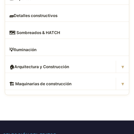
🧱
Detalles constructivos
🗺
️ Sombreados & HATCH
💡
Iluminación
▾
🏠
Arquitectura y Construcción
▾
🏗
️ Maquinarias de construcción