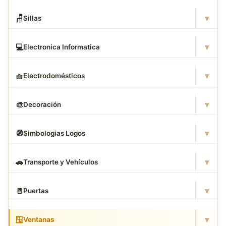
▾
🪑
Sillas
▾
💻
Electronica Informatica
▾
🧺
Electrodomésticos
▾
🎨
Decoración
▾
🧭
Simbologias Logos
▾
🚗
Transporte y Vehículos
▾
🚪
Puertas
▾
🪟
Ventanas