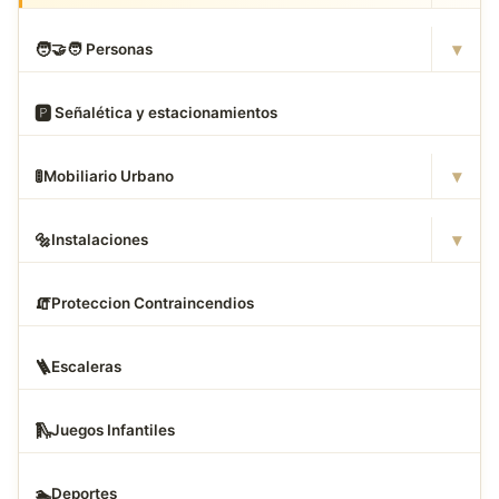
▾
🧑
‍🤝‍🧑 Personas
🅿
️ Señalética y estacionamientos
▾
🚦
Mobiliario Urbano
▾
🔩
Instalaciones
🧯
Proteccion Contraincendios
🪜
Escaleras
🛝
Juegos Infantiles
🏊
Deportes