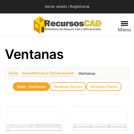
Saltar
Iniciar sesión / Registrarse
al
contenido
Menu
Ventanas
Inicio
Arquitectura y Construcción
›
›
Ventanas
Todo - Ventanas
Ventanas Alzado
Ventanas Planta