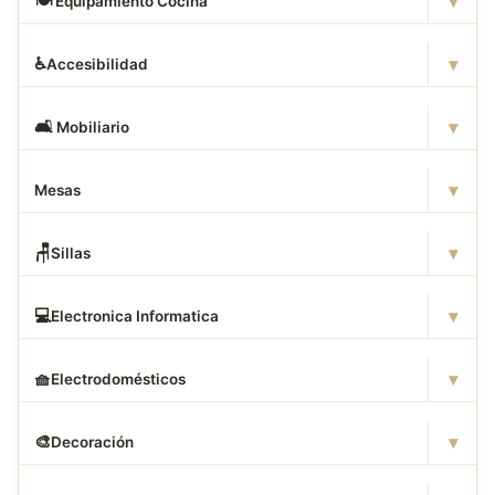
▾
🍽
️ Equipamiento Cocina
▾
♿
Accesibilidad
▾
🛋
️ Mobiliario
▾
Mesas
▾
🪑
Sillas
▾
💻
Electronica Informatica
▾
🧺
Electrodomésticos
▾
🎨
Decoración