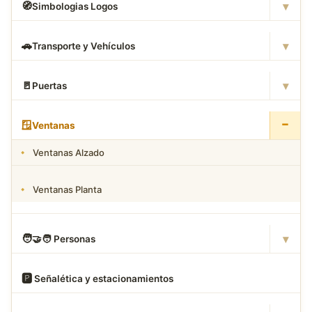
▾
🧭
Simbologias Logos
▾
🚗
Transporte y Vehículos
▾
🚪
Puertas
−
🪟
Ventanas
Ventanas Alzado
Ventanas Planta
▾
🧑
‍🤝‍🧑 Personas
🅿
️ Señalética y estacionamientos