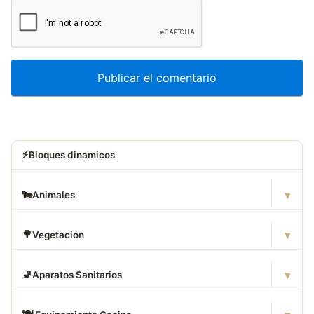
⚡
Bloques dinamicos
▾
🐄
Animales
▾
🌳
Vegetación
▾
🚽
Aparatos Sanitarios