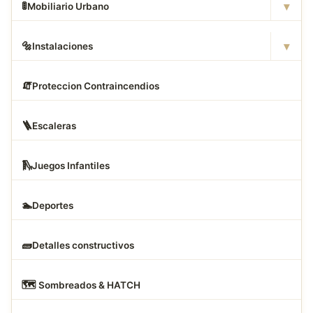
▾
🚦
Mobiliario Urbano
▾
🔩
Instalaciones
🧯
Proteccion Contraincendios
🪜
Escaleras
🛝
Juegos Infantiles
🏊
Deportes
🧱
Detalles constructivos
🗺
️ Sombreados & HATCH