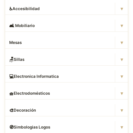
▾
♿
Accesibilidad
▾
🛋
️ Mobiliario
▾
Mesas
▾
🪑
Sillas
▾
💻
Electronica Informatica
▾
🧺
Electrodomésticos
▾
🎨
Decoración
▾
🧭
Simbologias Logos