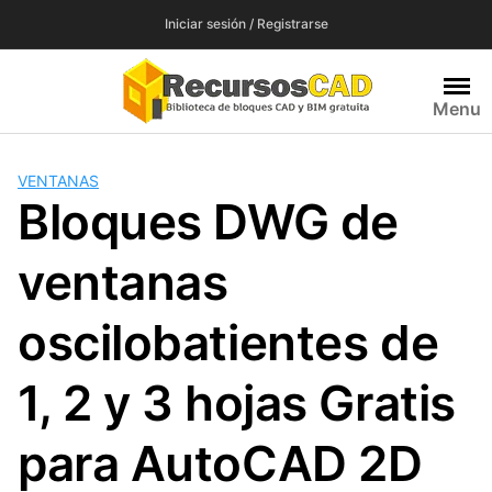
Saltar
Iniciar sesión / Registrarse
al
contenido
Menu
VENTANAS
Bloques DWG de
ventanas
oscilobatientes de
1, 2 y 3 hojas Gratis
para AutoCAD 2D