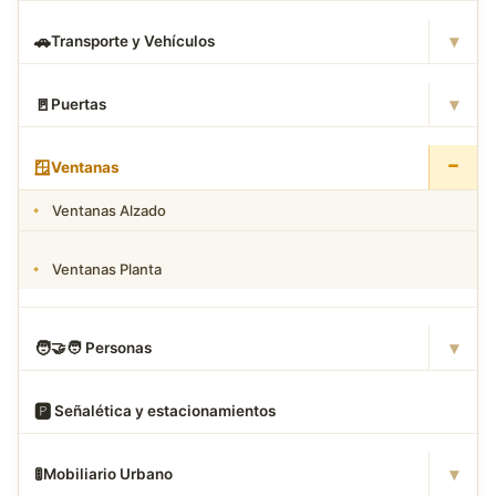
▾
🚗
Transporte y Vehículos
▾
🚪
Puertas
−
🪟
Ventanas
Ventanas Alzado
Ventanas Planta
▾
🧑
‍🤝‍🧑 Personas
🅿
️ Señalética y estacionamientos
▾
🚦
Mobiliario Urbano