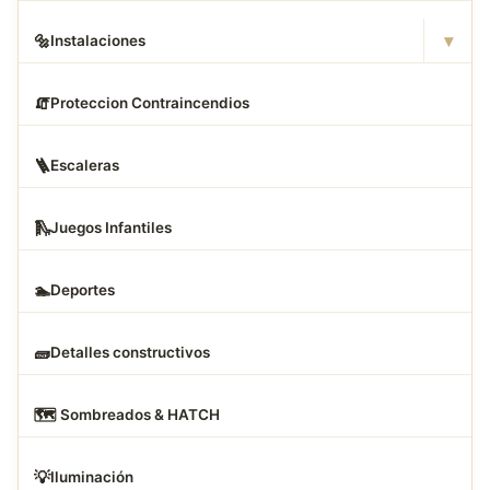
▾
🔩
Instalaciones
🧯
Proteccion Contraincendios
🪜
Escaleras
🛝
Juegos Infantiles
🏊
Deportes
🧱
Detalles constructivos
🗺
️ Sombreados & HATCH
💡
Iluminación