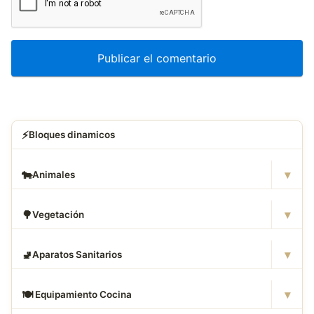
⚡
Bloques dinamicos
▾
🐄
Animales
▾
🌳
Vegetación
▾
🚽
Aparatos Sanitarios
▾
🍽
️ Equipamiento Cocina