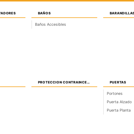
VADORES
BAÑOS
BARANDILLA
na Corrediza AutoCAD
Baños Accesibles
 ventanas para uso en tus proyectos arquit
DWG Gratis – Detalle 2D
PROTECCION CONTRAINCENDIOS
PUERTAS
Portones
Ventanas Alzado
Ventanas Planta
Puerta Alzado
Puerta Planta