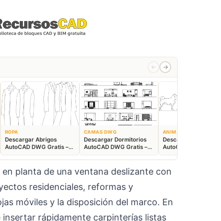
←
→
ROPA
CAMAS DWG
ANIMALES CAD
Descargar Abrigos
Descargar Dormitorios
Descargar Akita
AutoCAD DWG Gratis –
AutoCAD DWG Gratis –
AutoCAD DWG Gratis
Bloques 2D
Bloques 2D
Bloque 2D Canino
 en planta de una ventana deslizante con
oyectos residenciales, reformas y
as móviles y la disposición del marco. En
 insertar rápidamente carpinterías listas