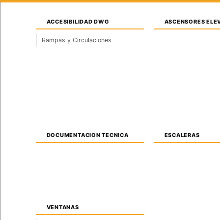
ACCESIBILIDAD DWG
ASCENSORES ELE
VENTANAS PLANTA
Descargar Venta
Rampas y Circulaciones
Detalle 2D
Accede a bloques CAD DWG gratis de
›
›
Inicio
•••
Descargar Ventana Corrediza AutoCAD 
DOCUMENTACION TECNICA
ESCALERAS
VENTANAS