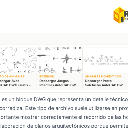
PO DE ANIMALES
EXTERIOR
ANIMALES DOMÉSTICOS
cargar Aves
Descargar Juegos
Descargar Perro
oCAD DWG Gratis –
Infantiles AutoCAD DWG
Salchicha AutoCAD DWG
ques Animales 2D
Gratis – Parque 2D
Gratis – Bloque 2D
es un bloque DWG que representa un detalle técnico
corrediza. Este tipo de archivo suele utilizarse en pr
tante mostrar correctamente el recorrido de las hoj
 elaboración de planos arquitectónicos porque permite