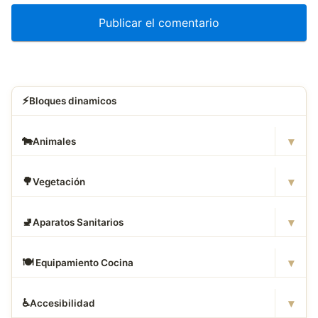
⚡
Bloques dinamicos
▾
🐄
Animales
▾
🌳
Vegetación
▾
🚽
Aparatos Sanitarios
▾
🍽
️ Equipamiento Cocina
▾
♿
Accesibilidad