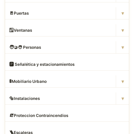
▾
🚪
Puertas
▾
🪟
Ventanas
▾
🧑
‍🤝‍🧑 Personas
🅿
️ Señalética y estacionamientos
▾
🚦
Mobiliario Urbano
▾
🔩
Instalaciones
🧯
Proteccion Contraincendios
🪜
Escaleras