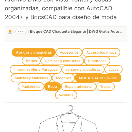
organizadas, compatible con AutoCAD
2004+ y BricsCAD para diseño de moda
›
›
•••
Bloque CAD Chaqueta Elegante | DWG Gratis AutoCAD 2D
Abrigos y chaquetas
Accesorios
Accesorios y ropa
Bolsos
Camisas y camisetas
Cinturones
Impermeables y Paraguas
Jerseys y sudaderas
Joyas
Maletas y Maletines
Mochilas
MODA Y ACCESORIOS
Pantalones
Ropa
Ropa tradicional
Trajes
Vestidos