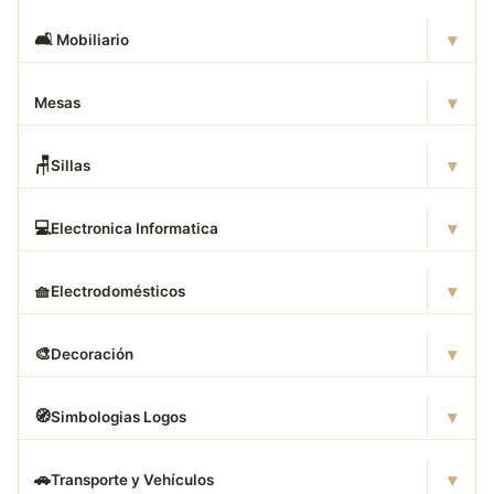
▾
🛋
️ Mobiliario
▾
Mesas
▾
🪑
Sillas
▾
💻
Electronica Informatica
▾
🧺
Electrodomésticos
▾
🎨
Decoración
▾
🧭
Simbologias Logos
▾
🚗
Transporte y Vehículos