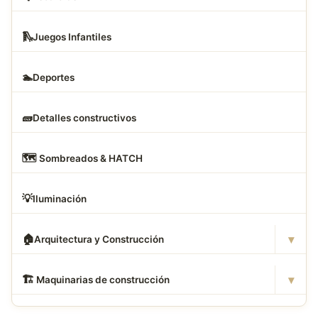
🛝
Juegos Infantiles
🏊
Deportes
🧱
Detalles constructivos
🗺
️ Sombreados & HATCH
💡
Iluminación
▾
🏠
Arquitectura y Construcción
▾
🏗
️ Maquinarias de construcción