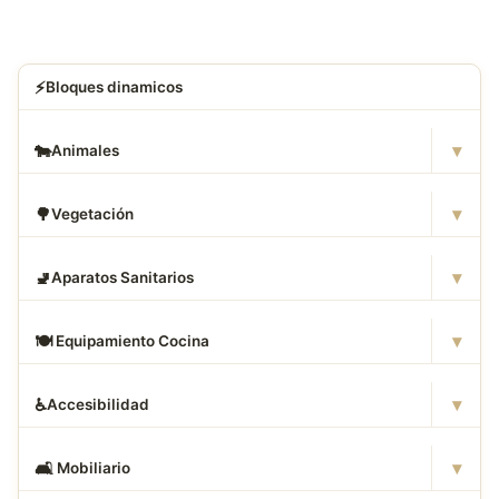
⚡
Bloques dinamicos
▾
🐄
Animales
▾
🌳
Vegetación
▾
🚽
Aparatos Sanitarios
▾
🍽
️ Equipamiento Cocina
▾
♿
Accesibilidad
▾
🛋
️ Mobiliario