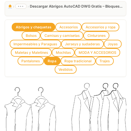
›
›
•••
Descargar Abrigos AutoCAD DWG Gratis – Bloques 2D
Abrigos y chaquetas
Accesorios
Accesorios y ropa
Bolsos
Camisas y camisetas
Cinturones
Impermeables y Paraguas
Jerseys y sudaderas
Joyas
Maletas y Maletines
Mochilas
MODA Y ACCESORIOS
Pantalones
Ropa
Ropa tradicional
Trajes
Vestidos