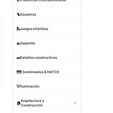
🧯
Proteccion Contraincendios
🪜
Escaleras
🛝
Juegos Infantiles
🏊
Deportes
🧱
Detalles constructivos
🗺
️ Sombreados & HATCH
💡
Iluminación
Arquitectura y
▾
🏠
Construcción