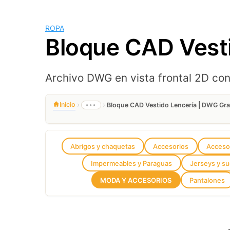
ROPA
Bloque CAD Vest
Archivo DWG en vista frontal 2D co
›
›
Inicio
•••
Bloque CAD Vestido Lencería | DWG Gr
Abrigos y chaquetas
Accesorios
Accesor
Impermeables y Paraguas
Jerseys y s
MODA Y ACCESORIOS
Pantalones