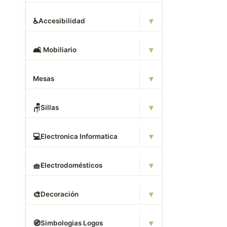
▾
♿
Accesibilidad
▾
🛋
️ Mobiliario
▾
Mesas
▾
🪑
Sillas
▾
💻
Electronica Informatica
▾
🧺
Electrodomésticos
▾
🎨
Decoración
▾
🧭
Simbologias Logos