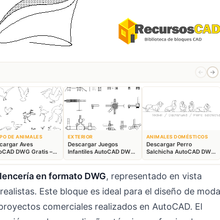
←
→
PO DE ANIMALES
EXTERIOR
ANIMALES DOMÉSTICOS
cargar Aves
Descargar Juegos
Descargar Perro
oCAD DWG Gratis –
Infantiles AutoCAD DWG
Salchicha AutoCAD DWG
ques Animales 2D
Gratis – Parque 2D
Gratis – Bloque 2D
 lencería en formato DWG
, representado en vista
realistas. Este bloque es ideal para el diseño de mod
y proyectos comerciales realizados en AutoCAD. El