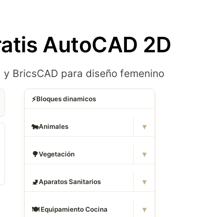
ratis AutoCAD 2D
+ y BricsCAD para diseño femenino
⚡
Bloques dinamicos
▾
🐄
Animales
▾
🌳
Vegetación
▾
🚽
Aparatos Sanitarios
▾
🍽
️ Equipamiento Cocina