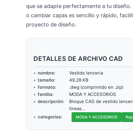
que se adapte perfectamente a tu diseño. G
o cambiar capas es sencillo y rápido, facil
proyecto de diseño.
DETALLES DE ARCHIVO CAD
nombre:
Vestido lenceria
tamaño:
49.28 KB
formato:
.dwg (comprimido en .zip)
familia:
MODA Y ACCESORIOS
descripción:
Bloque CAD de vestido lencerí
líneas…
categorías:
MODA Y ACCESORIOS
Rop