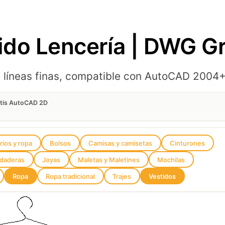
ido Lencería | DWG G
n líneas finas, compatible con AutoCAD 2004
atis AutoCAD 2D
ios y ropa
Bolsos
Camisas y camisetas
Cinturones
udaderas
Joyas
Maletas y Maletines
Mochilas
Ropa
Ropa tradicional
Trajes
Vestidos