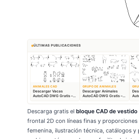
ÚLTIMAS PUBLICACIONES
ANIMALES CAD
GRUPO DE ANIMALES
GRU
Descargar Vacas
Descargar Animales
Des
AutoCAD DWG Gratis –
AutoCAD DWG Gratis –
Aut
Bloques Ganaderos 2D
Fauna 2D CAD
Blo
Descarga gratis el
bloque CAD de vestido
frontal 2D con líneas finas y proporciones 
femenina, ilustración técnica, catálogos 