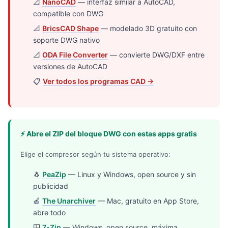
📐
NanoCAD
— interfaz similar a AutoCAD,
compatible con DWG
📐
BricsCAD Shape
— modelado 3D gratuito con
soporte DWG nativo
📐
ODA File Converter
— convierte DWG/DXF entre
versiones de AutoCAD
📋
Ver todos los programas CAD →
⚡ Abre el ZIP del bloque DWG con estas apps gratis
Elige el compresor según tu sistema operativo:
🐧
PeaZip
— Linux y Windows, open source y sin
publicidad
🍎
The Unarchiver
— Mac, gratuito en App Store,
abre todo
🪟
7-Zip
— Windows, open source, máxima