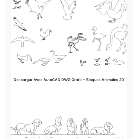
Descargar Aves AutoCAD DWG Gratis – Bloques Animales 2D