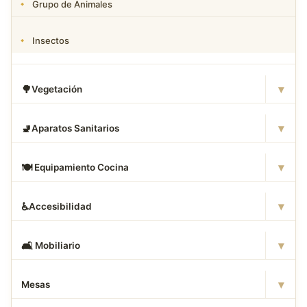
Grupo de Animales
Insectos
▾
🌳
Vegetación
▾
🚽
Aparatos Sanitarios
▾
🍽
️ Equipamiento Cocina
▾
♿
Accesibilidad
▾
🛋
️ Mobiliario
▾
Mesas