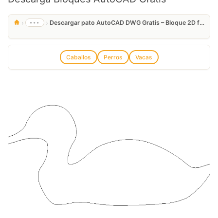
›
›
•••
Descargar pato AutoCAD DWG Gratis – Bloque 2D fauna
Caballos
Perros
Vacas