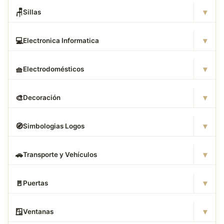
▾
🪑
Sillas
▾
💻
Electronica Informatica
▾
🧺
Electrodomésticos
▾
🎨
Decoración
▾
🧭
Simbologias Logos
▾
🚗
Transporte y Vehículos
▾
🚪
Puertas
▾
🪟
Ventanas