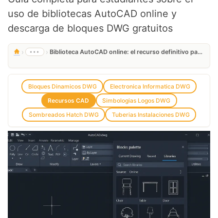
uso de bibliotecas AutoCAD online y
descarga de bloques DWG gratuitos
›
›
•••
Biblioteca AutoCAD online: el recurso definitivo para diseñadores CAD
Bloques Dinamicos DWG
Electronica Informatica DWG
Recursos CAD
Simbologias Logos DWG
Sombreados Hatch DWG
Tuberias Instalaciones DWG