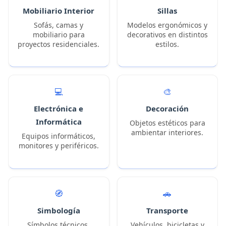
Mobiliario Interior
Sillas
Sofás, camas y
Modelos ergonómicos y
mobiliario para
decorativos en distintos
proyectos residenciales.
estilos.
💻
🎨
Electrónica e
Decoración
Informática
Objetos estéticos para
ambientar interiores.
Equipos informáticos,
monitores y periféricos.
🧭
🚗
Simbología
Transporte
Símbolos técnicos,
Vehículos, bicicletas y