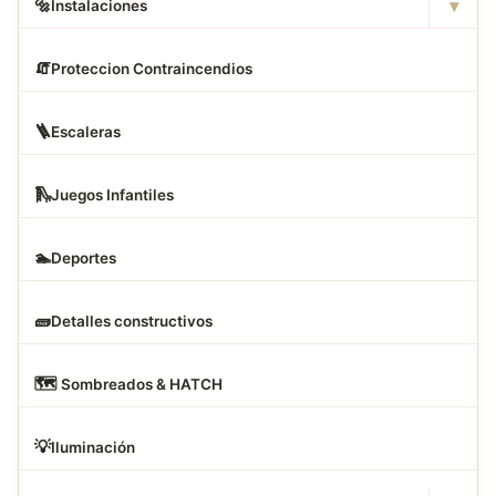
▾
🔩
Instalaciones
🧯
Proteccion Contraincendios
🪜
Escaleras
🛝
Juegos Infantiles
🏊
Deportes
🧱
Detalles constructivos
🗺
️ Sombreados & HATCH
💡
Iluminación