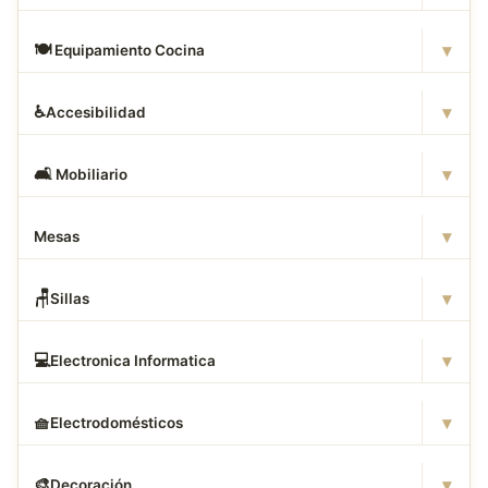
▾
🍽
️ Equipamiento Cocina
▾
♿
Accesibilidad
▾
🛋
️ Mobiliario
▾
Mesas
▾
🪑
Sillas
▾
💻
Electronica Informatica
▾
🧺
Electrodomésticos
▾
🎨
Decoración