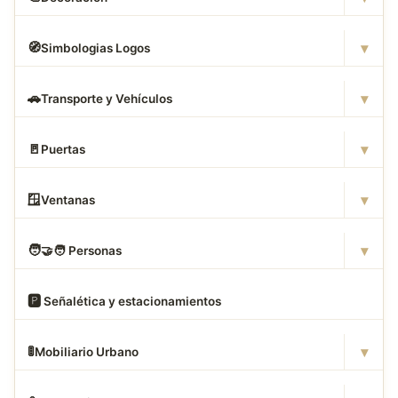
▾
🧭
Simbologias Logos
▾
🚗
Transporte y Vehículos
▾
🚪
Puertas
▾
🪟
Ventanas
▾
🧑
‍🤝‍🧑 Personas
🅿
️ Señalética y estacionamientos
▾
🚦
Mobiliario Urbano