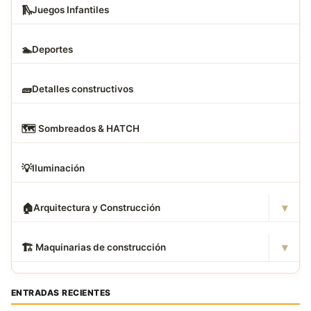
🛝
Juegos Infantiles
🏊
Deportes
🧱
Detalles constructivos
🗺
️ Sombreados & HATCH
💡
Iluminación
▾
🏠
Arquitectura y Construcción
▾
🏗
️ Maquinarias de construcción
ENTRADAS RECIENTES