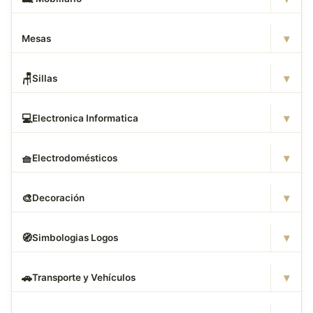
▾
Mesas
▾
🪑
Sillas
▾
💻
Electronica Informatica
▾
🧺
Electrodomésticos
▾
🎨
Decoración
▾
🧭
Simbologias Logos
▾
🚗
Transporte y Vehículos