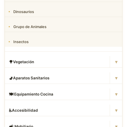
Dinosaurios
Grupo de Animales
Insectos
▾
🌳
Vegetación
▾
🚽
Aparatos Sanitarios
▾
🍽
️ Equipamiento Cocina
▾
♿
Accesibilidad
▾
🛋
️ Mobiliario