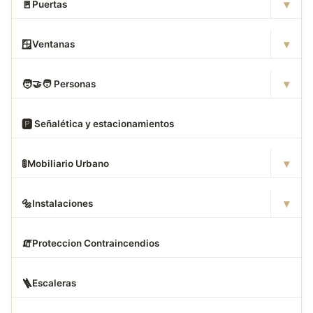
▾
🚪
Puertas
▾
🪟
Ventanas
▾
🧑
‍🤝‍🧑 Personas
🅿
️ Señalética y estacionamientos
▾
🚦
Mobiliario Urbano
▾
🔩
Instalaciones
🧯
Proteccion Contraincendios
🪜
Escaleras