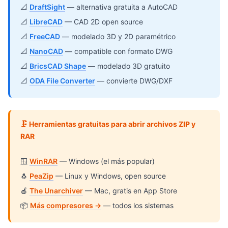
📐
DraftSight
— alternativa gratuita a AutoCAD
📐
LibreCAD
— CAD 2D open source
📐
FreeCAD
— modelado 3D y 2D paramétrico
📐
NanoCAD
— compatible con formato DWG
📐
BricsCAD Shape
— modelado 3D gratuito
📐
ODA File Converter
— convierte DWG/DXF
🗜️ Herramientas gratuitas para abrir archivos ZIP y
RAR
🪟
WinRAR
— Windows (el más popular)
🐧
PeaZip
— Linux y Windows, open source
🍎
The Unarchiver
— Mac, gratis en App Store
📦
Más compresores →
— todos los sistemas