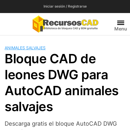
Saltar
Iniciar sesión / Registrarse
al
contenido
Menu
ANIMALES SALVAJES
Bloque CAD de
leones DWG para
AutoCAD animales
salvajes
Descarga gratis el bloque AutoCAD DWG