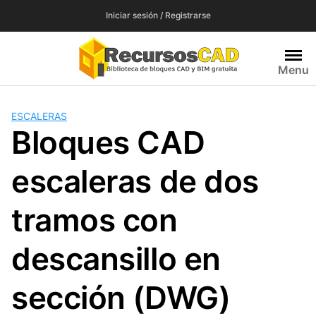
Saltar
Iniciar sesión / Registrarse
al
contenido
Menu
ESCALERAS
Bloques CAD
escaleras de dos
tramos con
descansillo en
sección (DWG)