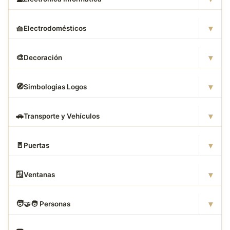
▾
🧺
Electrodomésticos
▾
🎨
Decoración
▾
🧭
Simbologias Logos
▾
🚗
Transporte y Vehículos
▾
🚪
Puertas
▾
🪟
Ventanas
▾
🧑
‍🤝‍🧑 Personas