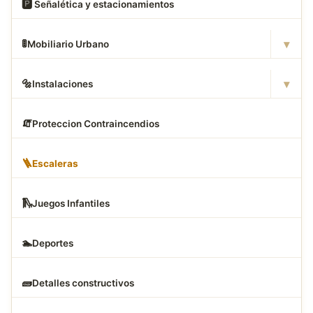
🅿
️ Señalética y estacionamientos
▾
🚦
Mobiliario Urbano
▾
🔩
Instalaciones
🧯
Proteccion Contraincendios
🪜
Escaleras
🛝
Juegos Infantiles
🏊
Deportes
🧱
Detalles constructivos