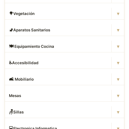
▾
🌳
Vegetación
▾
🚽
Aparatos Sanitarios
▾
🍽
️ Equipamiento Cocina
▾
♿
Accesibilidad
▾
🛋
️ Mobiliario
▾
Mesas
▾
🪑
Sillas
▾
💻
Electronica Informatica