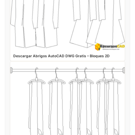
Descargar Abrigos AutoCAD DWG Gratis – Bloques 2D