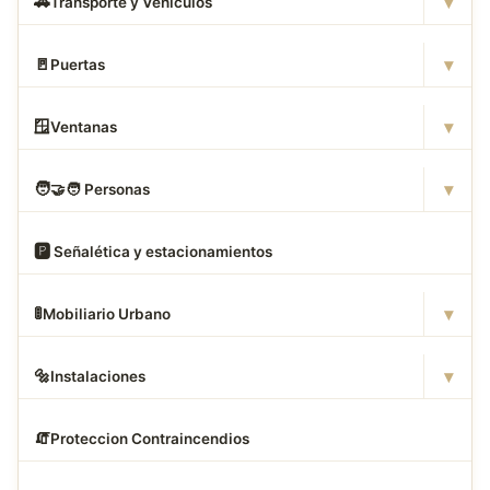
▾
🚗
Transporte y Vehículos
▾
🚪
Puertas
▾
🪟
Ventanas
▾
🧑
‍🤝‍🧑 Personas
🅿
️ Señalética y estacionamientos
▾
🚦
Mobiliario Urbano
▾
🔩
Instalaciones
🧯
Proteccion Contraincendios