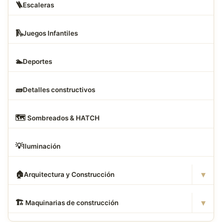
🪜
Escaleras
🛝
Juegos Infantiles
🏊
Deportes
🧱
Detalles constructivos
🗺
️ Sombreados & HATCH
💡
Iluminación
▾
🏠
Arquitectura y Construcción
▾
🏗
️ Maquinarias de construcción