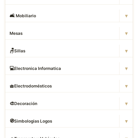
▾
🛋
️ Mobiliario
▾
Mesas
▾
🪑
Sillas
▾
💻
Electronica Informatica
▾
🧺
Electrodomésticos
▾
🎨
Decoración
▾
🧭
Simbologias Logos