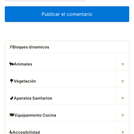
⚡
Bloques dinamicos
▾
🐄
Animales
▾
🌳
Vegetación
▾
🚽
Aparatos Sanitarios
▾
🍽
️ Equipamiento Cocina
▾
♿
Accesibilidad