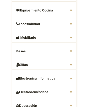
▾
🍽
️ Equipamiento Cocina
▾
♿
Accesibilidad
▾
🛋
️ Mobiliario
▾
Mesas
▾
🪑
Sillas
▾
💻
Electronica Informatica
▾
🧺
Electrodomésticos
▾
🎨
Decoración