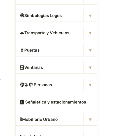
▾
🧭
Simbologias Logos
▾
🚗
Transporte y Vehículos
▾
🚪
Puertas
▾
🪟
Ventanas
▾
🧑
‍🤝‍🧑 Personas
🅿
️ Señalética y estacionamientos
▾
🚦
Mobiliario Urbano