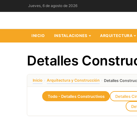
Saltar
Jueves, 6 de agosto de 2026
al
contenido
INICIO
INSTALACIONES
ARQUITECTURA
Detalles Constru
Inicio
Arquitectura y Construcción
›
›
Detalles Construc
Todo - Detalles Constructivos
Detalles C
Det