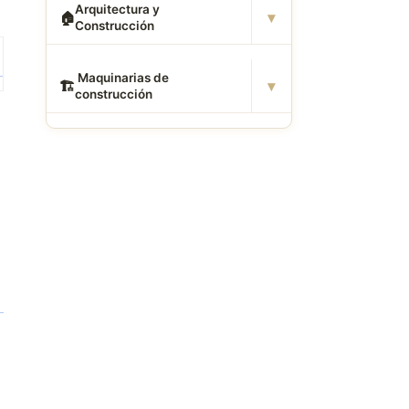
Arquitectura y
▾
🏠
Construcción
️ Maquinarias de
▾
🏗
construcción