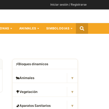
Iniciar sesión / Registrarse
SONAS
ANIMALES
SIMBOLOGIAS
⚡
Bloques dinamicos
▾
🐄
Animales
▾
🌳
Vegetación
▾
🚽
Aparatos Sanitarios