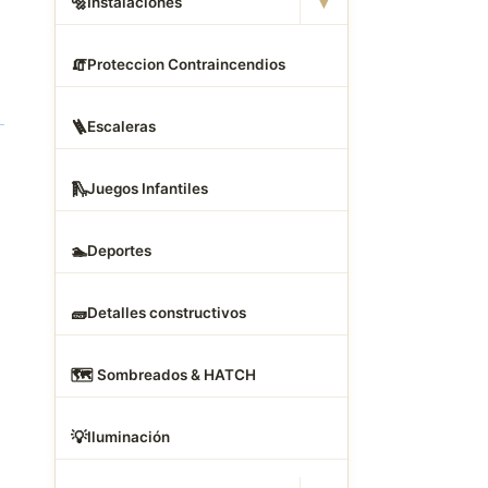
▾
🔩
Instalaciones
🧯
Proteccion Contraincendios
🪜
Escaleras
🛝
Juegos Infantiles
🏊
Deportes
🧱
Detalles constructivos
🗺
️ Sombreados & HATCH
💡
Iluminación