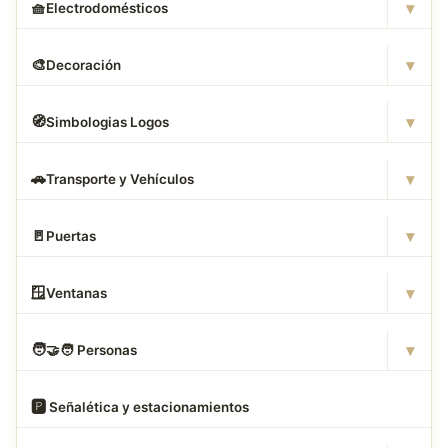
▾
🧺
Electrodomésticos
▾
🎨
Decoración
▾
🧭
Simbologias Logos
▾
🚗
Transporte y Vehículos
▾
🚪
Puertas
▾
🪟
Ventanas
▾
🧑
‍🤝‍🧑 Personas
🅿
️ Señalética y estacionamientos