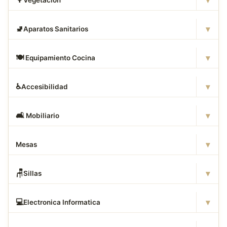
▾
🚽
Aparatos Sanitarios
▾
🍽
️ Equipamiento Cocina
▾
♿
Accesibilidad
▾
🛋
️ Mobiliario
▾
Mesas
▾
🪑
Sillas
▾
💻
Electronica Informatica