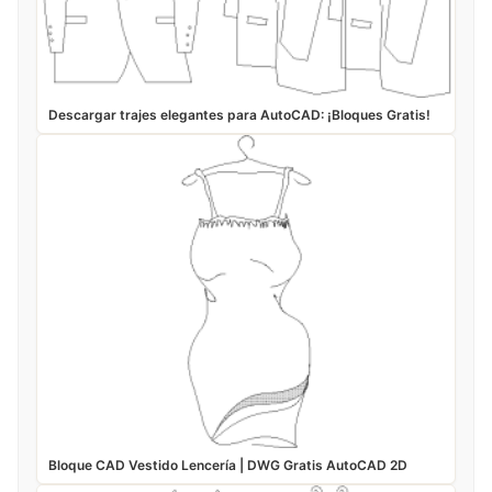
Descargar trajes elegantes para AutoCAD: ¡Bloques Gratis!
Bloque CAD Vestido Lencería | DWG Gratis AutoCAD 2D