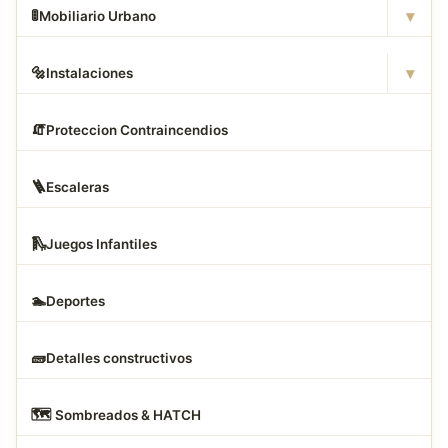
▾
🚦
Mobiliario Urbano
▾
🔩
Instalaciones
🧯
Proteccion Contraincendios
🪜
Escaleras
🛝
Juegos Infantiles
🏊
Deportes
🧱
Detalles constructivos
🗺
️ Sombreados & HATCH