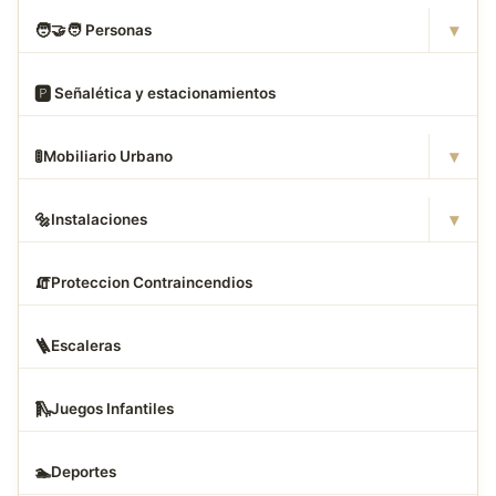
▾
🧑
‍🤝‍🧑 Personas
🅿
️ Señalética y estacionamientos
▾
🚦
Mobiliario Urbano
▾
🔩
Instalaciones
🧯
Proteccion Contraincendios
🪜
Escaleras
🛝
Juegos Infantiles
🏊
Deportes