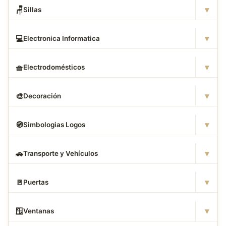
▾
🪑
Sillas
▾
💻
Electronica Informatica
▾
🧺
Electrodomésticos
▾
🎨
Decoración
▾
🧭
Simbologias Logos
▾
🚗
Transporte y Vehículos
▾
🚪
Puertas
▾
🪟
Ventanas