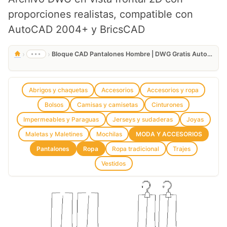
proporciones realistas, compatible con
AutoCAD 2004+ y BricsCAD
›
›
•••
Bloque CAD Pantalones Hombre | DWG Gratis AutoCAD 2D
Abrigos y chaquetas
Accesorios
Accesorios y ropa
Bolsos
Camisas y camisetas
Cinturones
Impermeables y Paraguas
Jerseys y sudaderas
Joyas
Maletas y Maletines
Mochilas
MODA Y ACCESORIOS
Pantalones
Ropa
Ropa tradicional
Trajes
Vestidos