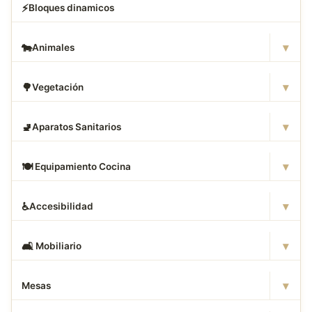
⚡
Bloques dinamicos
▾
🐄
Animales
▾
🌳
Vegetación
▾
🚽
Aparatos Sanitarios
▾
🍽
️ Equipamiento Cocina
▾
♿
Accesibilidad
▾
🛋
️ Mobiliario
▾
Mesas