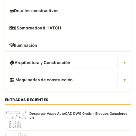
🧱
Detalles constructivos
🗺
️ Sombreados & HATCH
💡
Iluminación
▾
🏠
Arquitectura y Construcción
▾
🏗
️ Maquinarias de construcción
ENTRADAS RECIENTES
Descargar Vacas AutoCAD DWG Gratis – Bloques Ganaderos
2D